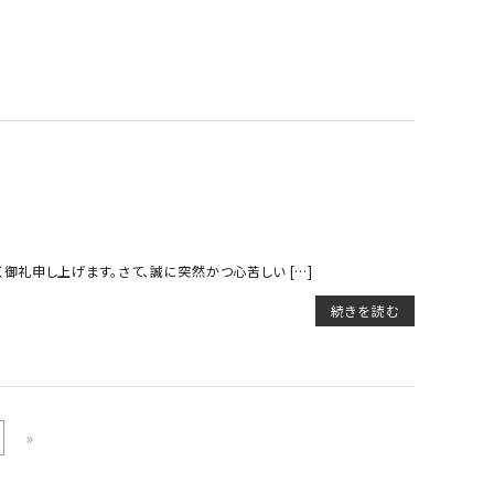
御礼申し上げます。さて、誠に突然かつ心苦しい […]
続きを読む
»