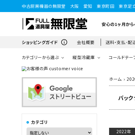
中古厨房機器の無限堂 大阪 愛知 東京町田 東京足
安心の1ヶ月から
info_outline
ショッピングガイド
会社概要
送料・支払･配
カテゴリーから選ぶ
縦型冷蔵庫
コールドテー
ホーム
20
縦型冷蔵庫
縦型冷蔵庫
台下冷蔵庫
20kg～25kg
小型ショーケース
ガスコンロ
愛知店
バック
ブラストチラー・ショックフ
ワインセラー・ワインクーラ
ショーケース
ドロワータイプ・他
65kg
リーザー
ー
カテゴリ
2022年
コンロ・レンジ
100kg以上