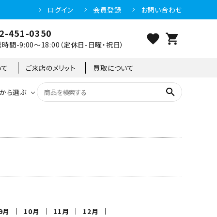
ログイン
会員登録
お問い合わせ
2-451-0350
favorite
shopping_cart
時間-9:00～18:00（定休日-日曜・祝日）
いて
ご来店のメリット
買取について
search
から選ぶ
洗浄機器
恒温高湿庫
恒温高湿庫
55kg
冷凍ショーケース
IH・電磁調理器・電気コンロ
東京足立店
冷凍ストッカー
95kg
9月
10月
11月
12月
異形
ゆで麺機