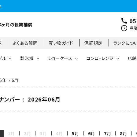
立
05
call
4ヶ月の長期補償
schedule
営業
送
よくある質問
買い物ガイド
保証規定
ランクにつ
ブル
製氷機
ショーケース
コンロ・レンジ
店舗
26年
6月
コールドテーブル
縦型冷凍庫
台下冷凍庫
35kg
リーチインタイプ
ガステーブル
大阪店
製氷機
縦型冷凍冷蔵庫
台下冷凍冷蔵庫
45kg
オープンショーケース
ガスレンジ
東京町田店
ナンバー : 2026年06月
対面ショーケース
75kg
ホットショーケース
ネタケース
85kg
1月
2月
3月
4月
5月
6月
7月
8月
業務用オーブン
チップ・フレークアイス
フライヤー
ビッグアイス・その他