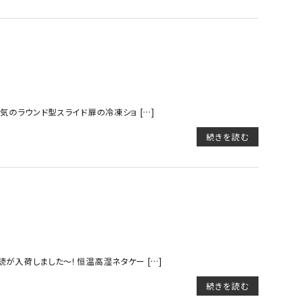
 人気のラウンド型スライド扉の冷凍ショ […]
続きを読む
読が入荷しました～! 恒温高湿ネタケー […]
続きを読む