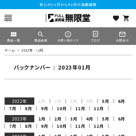
安心の1ヶ月から4ヶ月の長期補償
favorite
shopping_cart
view_module
search
info_outline
mail_outline
商品一覧
商品検索
お買い物ガイド
お問合せ
ブログ
ホーム
2023年
1月
バックナンバー : 2023年01月
2022年
1月
2月
3月
4月
5月
6月
7月
8月
9月
10月
11月
12月
2023年
1月
2月
3月
4月
5月
6月
7月
8月
9月
10月
11月
12月