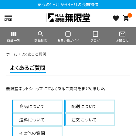
安心の1ヶ月から4ヶ月の長期補償
0
favorite
shopping_cart
view_module
search
info_outline
mail_outline
商品一覧
商品検索
お買い物ガイド
ブログ
お問合せ
ホーム
よくあるご質問
よくあるご質問
無限堂ネットショップにてよくあるご質問をまとめました。
商品について
配送について
送料について
注文について
その他の質問