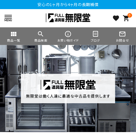
安心の1ヶ月から4ヶ月の長期補償
0
favorite
shopping_cart
view_module
search
info_outline
mail_outline
商品一覧
商品検索
お買い物ガイド
ブログ
お問合せ