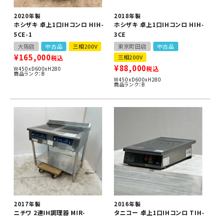
2020年製
2018年製
ホシザキ 卓上1口IHコンロ HIH-
ホシザキ 卓上1口IHコンロ HIH-
5CE-1
3CE
大阪店
中古品
三相200V
東京町田店
中古品
¥
165,000
三相200V
税込
¥
88,000
税込
W450xD600xH280
商品ランク：B
W450xD600xH280
商品ランク：B
2017年製
2016年製
ニチワ 2連IH調理器 MIR-
タニコー 卓上1口IHコンロ TIH-