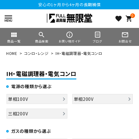
安心の1ヶ月から4ヶ月の長期補償
0
favorite
shopping_cart
view_module
search
info_outline
mail_outline
商品一覧
商品検索
お買い物ガイド
ブログ
お問合せ
HOME
コンロ・レンジ
IH・電磁調理器・電気コンロ
IH・電磁調理器・電気コンロ
電源の種類から選ぶ
単相100V
単相200V
三相200V
ガスの種類から選ぶ