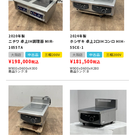
2020年製
2024年製
ニチワ 卓上IH調理器 MIR-
ホシザキ 卓上2口IHコンロ HIH-
1055TA
55CE-1
大阪店
中古品
三相200V
大阪店
中古品
三相200V
¥
198,000
¥
181,500
税込
税込
W900xD600xH300
W900xD600xH280
商品ランク：B
商品ランク：B