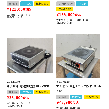
大阪店
中古品
単相200V
東京足立店
中古品
¥
121,000
三相200V
税込
¥
165,000
税込
W230xD600xH300
商品ランク：B
W1200xD600xH280+150
商品ランク：B
2013年製
2017年製
ホシザキ 電磁調理器 HIH-2CB
マルゼン 卓上1口IHコンロ MIH-
02C
愛知店
中古品
単相200V
¥
33,000
大阪店
中古品
単相200V
税込
¥
42,900
税込
W350xD450xH150
商品ランク：B
W300xD450xH120