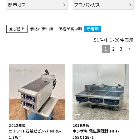
都市ガス
プロパンガス
並び替え
価格が安い順
価格が高い順
新着順
51
件中
1
-
20
件表示
1
2
3
2022年製
2019年製
ニチワ IH石焼ビビンバ MIRB-
ホシザキ 電磁調理器 HIH-
1.3WT
555C12E-1