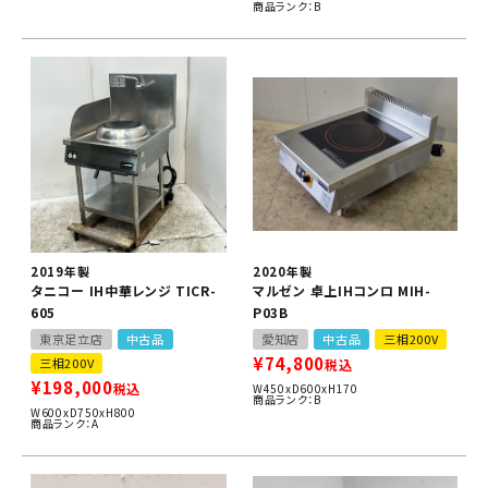
商品ランク：B
2019年製
2020年製
タニコー IH中華レンジ TICR-
マルゼン 卓上IHコンロ MIH-
605
P03B
東京足立店
中古品
愛知店
中古品
三相200V
¥
74,800
三相200V
税込
¥
198,000
税込
W450xD600xH170
商品ランク：B
W600xD750xH800
商品ランク：A