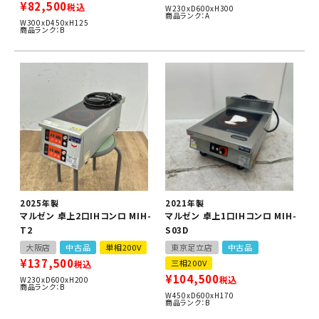
¥
82,500
税込
W230xD600xH300
商品ランク：A
W300xD450xH125
商品ランク：B
2025年製
2021年製
マルゼン 卓上2口IHコンロ MIH-
マルゼン 卓上1口IHコンロ MIH-
T2
S03D
大阪店
中古品
単相200V
東京足立店
中古品
¥
137,500
三相200V
税込
¥
104,500
税込
W230xD600xH200
商品ランク：B
W450xD600xH170
商品ランク：B