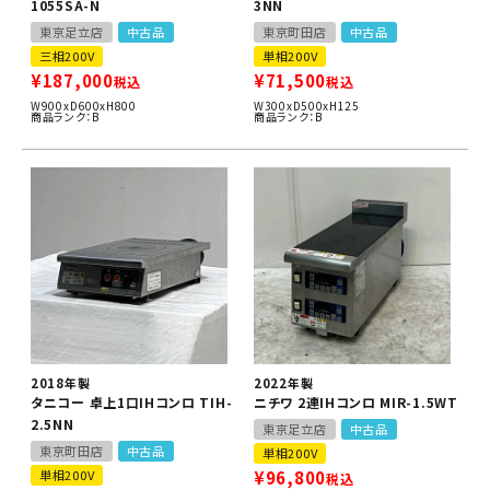
1055SA-N
3NN
東京足立店
中古品
東京町田店
中古品
三相200V
単相200V
¥
187,000
¥
71,500
税込
税込
W900xD600xH800
W300xD500xH125
商品ランク：B
商品ランク：B
2018年製
2022年製
タニコー 卓上1口IHコンロ TIH-
ニチワ 2連IHコンロ MIR-1.5WT
2.5NN
東京足立店
中古品
東京町田店
中古品
単相200V
単相200V
¥
96,800
税込