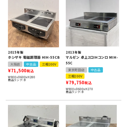
2015年製
2013年製
ホシザキ 電磁調理器 HIH-55CB
マルゼン 卓上2口IHコンロ MIH-
55C
大阪店
中古品
三相200V
¥
71,500
東京町田店
中古品
税込
三相200V
W900xD600xH280
商品ランク：B
¥
79,750
税込
W900xD600xH270
商品ランク：B