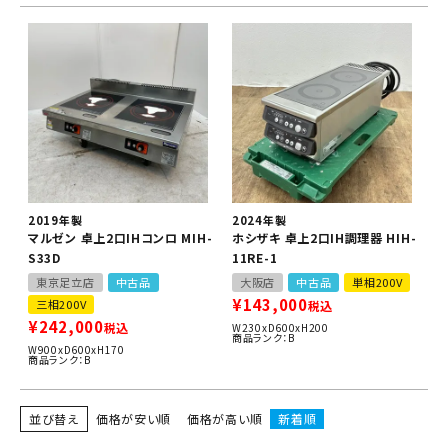
2019年製
2024年製
マルゼン 卓上2口IHコンロ MIH-
ホシザキ 卓上2口IH調理器 HIH-
S33D
11RE-1
東京足立店
中古品
大阪店
中古品
単相200V
¥
143,000
三相200V
税込
¥
242,000
税込
W230xD600xH200
商品ランク：B
W900xD600xH170
商品ランク：B
並び替え
価格が安い順
価格が高い順
新着順