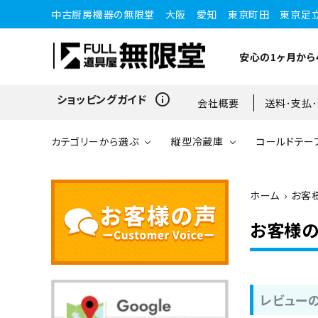
中古厨房機器の無限堂 大阪 愛知 東京町田 東京足
安心の1ヶ月から
info_outline
ショッピングガイド
会社概要
送料･支払
カテゴリーから選ぶ
縦型冷蔵庫
コールドテー
ホーム
お客
縦型冷蔵庫
縦型冷蔵庫
台下冷蔵庫
20kg～25kg
小型ショーケース
ガスコンロ
愛知店
お客様
ブラストチラー・ショックフ
ワインセラー・ワインクーラ
ショーケース
ドロワータイプ・他
65kg
リーザー
ー
レビュー