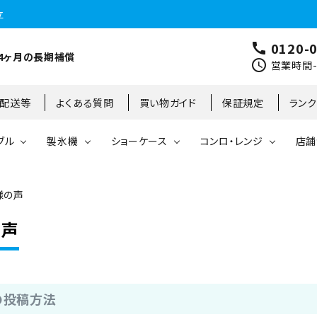
立
0120-
call
4ヶ月の長期補償
schedule
営業時間-9
･配送等
よくある質問
買い物ガイド
保証規定
ラン
ブル
製氷機
ショーケース
コンロ・レンジ
店舗
様の声
コールドテーブル
縦型冷凍庫
台下冷凍庫
35kg
リーチインタイプ
ガステーブル
大阪店
製氷機
縦型冷凍冷蔵庫
台下冷凍冷蔵庫
45kg
オープンショーケース
ガスレンジ
東京町田店
の声
対面ショーケース
75kg
ホットショーケース
ネタケース
85kg
の投稿方法