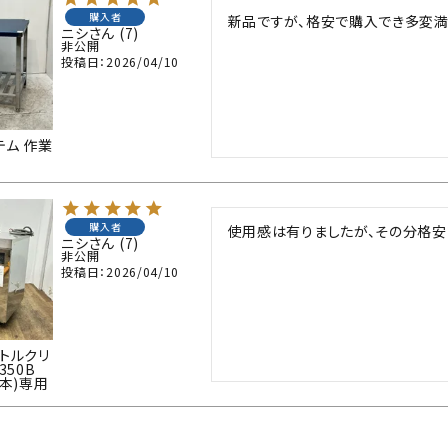
購入者
新品ですが、格安で購入でき多変満
ニシ
7
非公開
投稿日
2026/04/10
テム 作業
購入者
使用感は有りましたが、その分格安
ニシ
7
非公開
投稿日
2026/04/10
トルクリ
350B
日本)専用