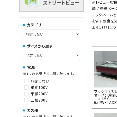
コンロ・レンジ
100kg以上
※レビュー投稿
商品詳細ページ
ニックネームを
おすすめ度を5
中華レンジ
カテゴリ
よろしければプ
コーヒーマシン関連
サイズから選ぶ
その他
電源
※1つのみ選択でお願い致します。
指定しない
単相100V
フクシマガリレ
単相200V
オープン冷凍
ース IMX-
三相200V
65PWFTAXR
ガス種
※1つのみ選択でお願い致します。