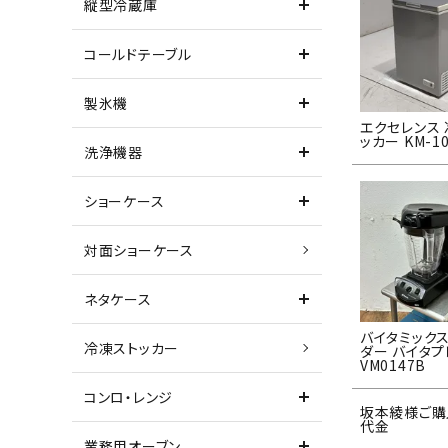
縦型冷蔵庫
コールドテーブル
製氷機
エクセレンス
ッカー KM-1
洗浄機器
ショーケース
対面ショーケース
ネタケース
バイタミックス
冷凍ストッカー
ダー バイタプ
VM0147B
コンロ・レンジ
坂本綾様ご購
代金
業務用オーブン