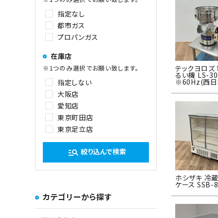
指定なし
都市ガス
プロパンガス
在庫店
※1つのみ選択でお願い致します。
テックヨロズ
るい機 LS-30
※60Hz(西
指定しない
大阪店
愛知店
東京町田店
東京足立店
絞り込んで検索
manage_search
ホシザキ 冷
ケース SSB-8
カテゴリーから探す