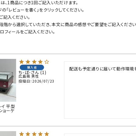
業務用オーブン
チップ・フレークアイス
フライヤー
ビッグアイス・その他
は、1商品につき1回ご記入いただけます。
の「レビューを書く」をクリックしてください。
ご記入ください。
段階から選択していただき、本文に商品の感想やご要望をご記入ください
スープレンジ
その他熱機器
ロフィールをご記入ください。
その他調理機器
板金物・シンク・調理台
購入者
配送も予定通りに届いて動作環境
ち-ぼ-
1
広島県
男性
投稿日
2026/07/23
イ 平型
ショーケ