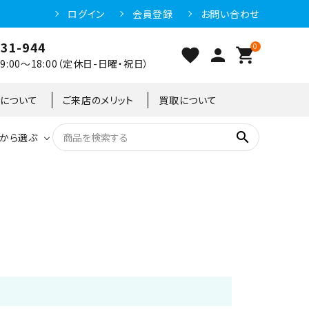
ログイン
会員登録
お問い合わせ
031-944
0
favorite
person
shopping_cart
:00～18:00（定休日-日曜・祝日）
クについて
ご来店のメリット
買取について
search
から選ぶ
洗浄機器
恒温高湿庫
恒温高湿庫
55kg
冷凍ショーケース
IH・電磁調理器・電気コンロ
東京足立店
冷凍ストッカー
95kg