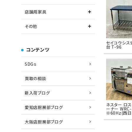
店舗用家具
その他
セイコウシス
台 T-96
コンテンツ
SDGｓ
買取の相談
新入荷ブログ
ネスター ロス
愛知店厨房部ブログ
ーナー WRC-
※60Hz(西
大阪店厨房部ブログ