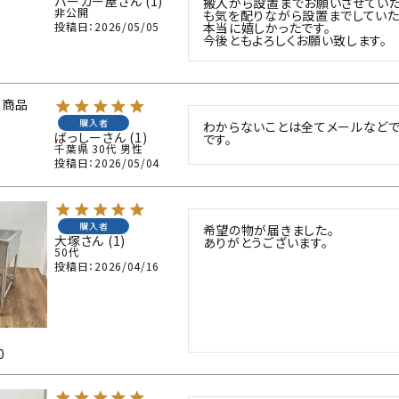
バーガー屋
1
搬入から設置までお願いさせていた
非公開
も気を配りながら設置までしていただ
投稿日
2026/05/05
本当に嬉しかったです。

今後ともよろしくお願い致します。
入商品
購入者
わからないことは全てメールなどで
ばっしー
1
です。
千葉県
30代
男性
投稿日
2026/05/04
購入者
希望の物が届きました。

大塚
1
ありがとうございます。
50代
投稿日
2026/04/16
0