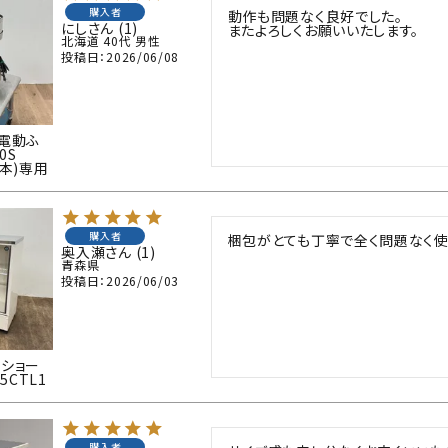
購入者
動作も問題なく良好でした。

にし
1
またよろしくお願いいたします。
北海道
40代
男性
投稿日
2026/06/08
 電動ふ
0S
日本)専用
購入者
梱包がとても丁寧で全く問題なく使
奥入瀬
1
青森県
投稿日
2026/06/03
蔵ショー
5CTL1
購入者