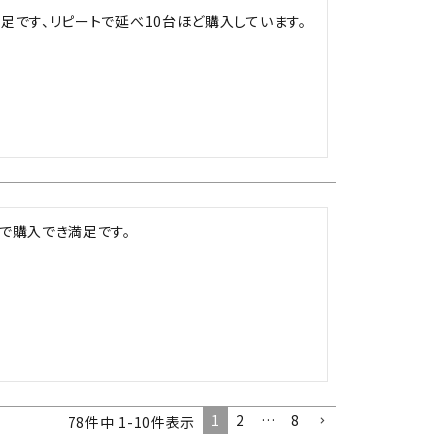
足です、リピートで延べ10台ほど購入しています。
で購入でき満足です。
1
2
…
8
78
件中
1
-
10
件表示