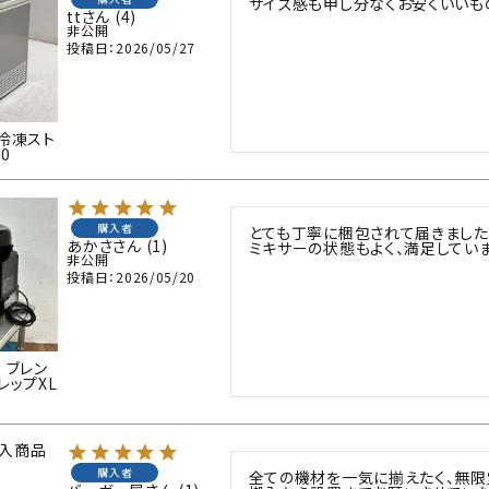
サイズ感も申し分なくお安くいいも
tt
4
非公開
投稿日
2026/05/27
 冷凍スト
00
購入者
とても丁寧に梱包されて届きました。
あかさ
1
ミキサーの状態もよく、満足していま
非公開
投稿日
2026/05/20
 ブレン
レップXL
入商品
購入者
全ての機材を一気に揃えたく、無限