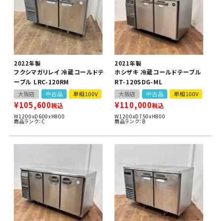
2022年製
2021年製
フクシマガリレイ 冷蔵コールドテ
ホシザキ 冷蔵コールドテーブル
ーブル LRC-120RM
RT-120SDG-ML
大阪店
中古品
単相100V
大阪店
中古品
単相100V
¥
105,600
¥
110,000
税込
税込
W1200xD600xH800
W1200xD750xH800
商品ランク：C
商品ランク：B