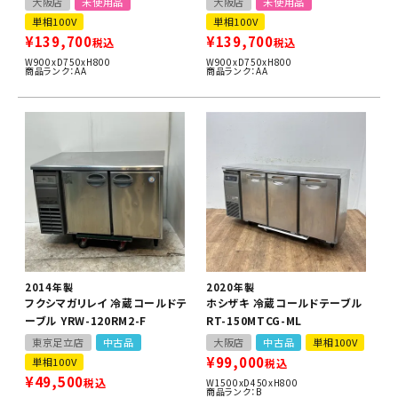
大阪店
未使用品
大阪店
未使用品
単相100V
単相100V
¥
139,700
¥
139,700
税込
税込
W900xD750xH800
W900xD750xH800
商品ランク：AA
商品ランク：AA
2014年製
2020年製
フクシマガリレイ 冷蔵コールドテ
ホシザキ 冷蔵コールドテーブル
ーブル YRW-120RM2-F
RT-150MTCG-ML
東京足立店
中古品
大阪店
中古品
単相100V
¥
99,000
単相100V
税込
¥
49,500
税込
W1500xD450xH800
商品ランク：B