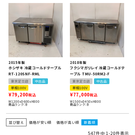
2015年製
2018年製
ホシザキ 冷蔵コールドテーブル
フクシマガリレイ 冷蔵コールドテ
RT-120SNF-RML
ーブル TMU-50RM2-F
東京足立店
中古品
東京足立店
中古品
単相100V
単相100V
¥
79,200
¥
77,000
税込
税込
W1200xD600xH800
W1500xD450xH800
商品ランク：B
商品ランク：B
並び替え
価格が安い順
価格が高い順
新着順
547
件中
1
-
20
件表示