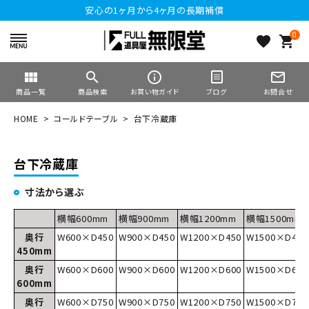
安心の1ヶ月から4ヶ月の長期補償
0
favorite
shopping_cart
view_module
search
info_outline
mail_outline
商品一覧
商品検索
お買い物ガイド
ブログ
お問合せ
HOME
コールドテーブル
台下冷蔵庫
台下冷蔵庫
寸法から選ぶ
横幅600mm
横幅900mm
横幅1200mm
横幅1500mm
奥行
W600×D450
W900×D450
W1200×D450
W1500×D450
450mm
奥行
W600×D600
W900×D600
W1200×D600
W1500×D600
600mm
奥行
W600×D750
W900×D750
W1200×D750
W1500×D750