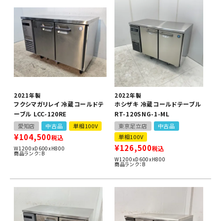
2021年製
2022年製
フクシマガリレイ 冷蔵コールドテ
ホシザキ 冷蔵コールドテーブル
ーブル LCC-120RE
RT-120SNG-1-ML
愛知店
中古品
単相100V
東京足立店
中古品
¥
104,500
単相100V
税込
¥
126,500
税込
W1200xD600xH800
商品ランク：B
W1200xD600xH800
商品ランク：B