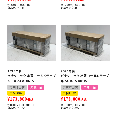
W900xD600xH800
W1200xD600xH800
商品ランク：B
商品ランク：B
2026年製
2026年製
パナソニック 冷蔵コールドテーブ
パナソニック 冷蔵コールドテーブ
ル SUR-LV1861S
ル SUR-LV1861S
東京町田店
未使用品
東京町田店
未使用品
単相100V
単相100V
¥
173,800
¥
173,800
税込
税込
W1800xD600xH800
W1800xD600xH800
商品ランク：AA
商品ランク：AA