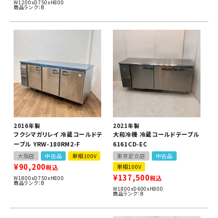
W1200xD750xH800
商品ランク：B
2016年製
2021年製
フクシマガリレイ 冷蔵コールドテ
大和冷機 冷蔵コールドテーブル
ーブル YRW-180RM2-F
6161CD-EC
大阪店
中古品
単相100V
東京足立店
中古品
¥
90,200
単相100V
税込
¥
137,500
税込
W1800xD750xH800
商品ランク：B
W1800xD600xH800
商品ランク：B