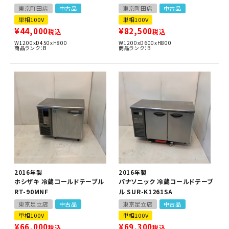
東京町田店
中古品
東京町田店
中古品
単相100V
単相100V
¥
44,000
¥
82,500
税込
税込
W1200xD450xH800
W1200xD600xH800
商品ランク：B
商品ランク：B
2016年製
2016年製
ホシザキ 冷蔵コールドテーブル
パナソニック 冷蔵コールドテーブ
RT-90MNF
ル SUR-K1261SA
東京足立店
中古品
東京足立店
中古品
単相100V
単相100V
¥
66,000
¥
69,300
税込
税込