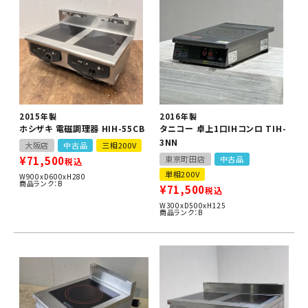
2015年製
2016年製
ホシザキ 電磁調理器 HIH-55CB
タニコー 卓上1口IHコンロ TIH-
3NN
大阪店
中古品
三相200V
¥
71,500
東京町田店
中古品
税込
単相200V
W900xD600xH280
商品ランク：B
¥
71,500
税込
W300xD500xH125
商品ランク：B