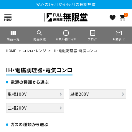
安心の1ヶ月から4ヶ月の長期補償
0
favorite
shopping_cart
view_module
search
info_outline
mail_outline
商品一覧
商品検索
お買い物ガイド
ブログ
お問合せ
HOME
コンロ・レンジ
IH・電磁調理器・電気コンロ
IH・電磁調理器・電気コンロ
電源の種類から選ぶ
単相100V
単相200V
三相200V
ガスの種類から選ぶ