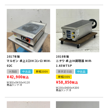
2017年製
2018年製
マルゼン 卓上1口IHコンロ MIH-
ニチワ 卓上IH調理器 MIR-
02C
1.65WTSP
大阪店
中古品
単相200V
東京足立店
中古品
¥
42,900
単相200V
税込
¥
58,850
税込
W300xD450xH120
商品ランク：B
W230xD600xH200
商品ランク：B