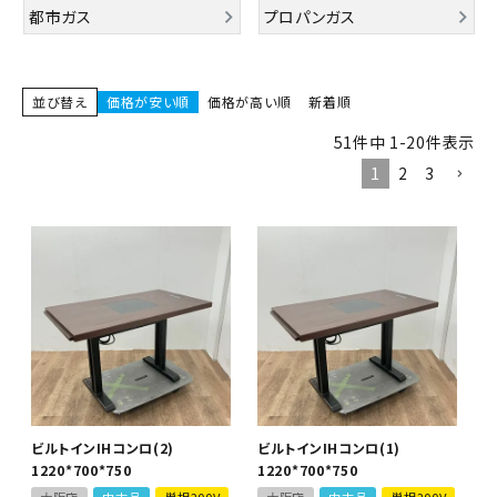
都市ガス
プロパンガス
並び替え
価格が安い順
価格が高い順
新着順
51
件中
1
-
20
件表示
1
2
3
ビルトインIHコンロ(2)
ビルトインIHコンロ(1)
1220*700*750
1220*700*750
大阪店
中古品
単相200V
大阪店
中古品
単相200V