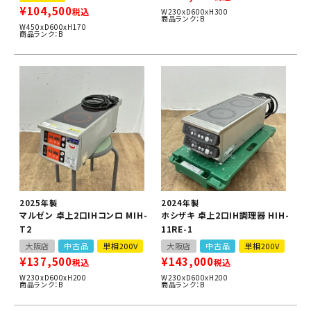
¥
104,500
税込
W230xD600xH300
商品ランク：B
W450xD600xH170
商品ランク：B
2025年製
2024年製
マルゼン 卓上2口IHコンロ MIH-
ホシザキ 卓上2口IH調理器 HIH-
T2
11RE-1
大阪店
中古品
単相200V
大阪店
中古品
単相200V
¥
137,500
¥
143,000
税込
税込
W230xD600xH200
W230xD600xH200
商品ランク：B
商品ランク：B