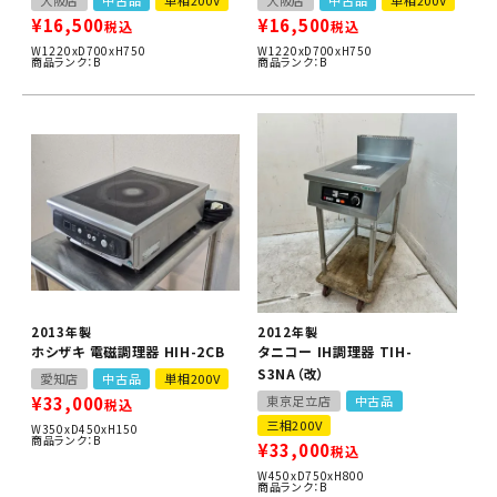
¥
16,500
¥
16,500
税込
税込
W1220xD700xH750
W1220xD700xH750
商品ランク：B
商品ランク：B
2013年製
2012年製
ホシザキ 電磁調理器 HIH-2CB
タニコー IH調理器 TIH-
S3NA（改）
愛知店
中古品
単相200V
¥
33,000
東京足立店
中古品
税込
三相200V
W350xD450xH150
商品ランク：B
¥
33,000
税込
W450xD750xH800
商品ランク：B