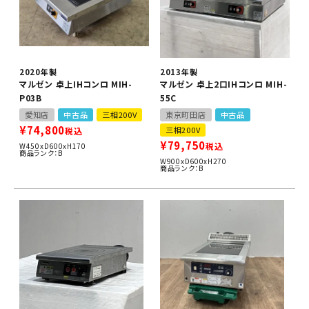
2020年製
2013年製
マルゼン 卓上IHコンロ MIH-
マルゼン 卓上2口IHコンロ MIH-
P03B
55C
愛知店
中古品
三相200V
東京町田店
中古品
¥
74,800
三相200V
税込
¥
79,750
税込
W450xD600xH170
商品ランク：B
W900xD600xH270
商品ランク：B