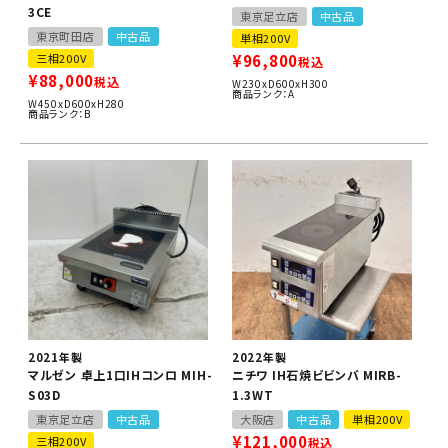
3CE
東京足立店
中古品
東京町田店
中古品
単相200V
三相200V
¥
96,800
税込
¥
88,000
税込
W230xD600xH300
商品ランク：A
W450xD600xH280
商品ランク：B
2021年製
2022年製
マルゼン 卓上1口IHコンロ MIH-
ニチワ IH石焼ビビンバ MIRB-
S03D
1.3WT
東京足立店
中古品
大阪店
中古品
単相200V
¥
121,000
三相200V
税込