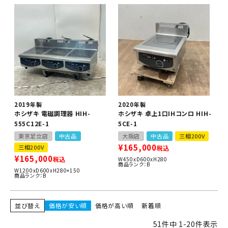
2019年製
2020年製
ホシザキ 電磁調理器 HIH-
ホシザキ 卓上1口IHコンロ HIH-
555C12E-1
5CE-1
東京足立店
中古品
大阪店
中古品
三相200V
¥
165,000
三相200V
税込
¥
165,000
税込
W450xD600xH280
商品ランク：B
W1200xD600xH280+150
商品ランク：B
並び替え
価格が安い順
価格が高い順
新着順
51
件中
1
-
20
件表示