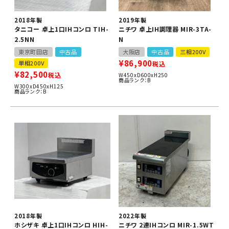
2018年製
2019年製
タニコー 卓上1口IHコンロ TIH-
ニチワ 卓上IH調理器 MIR-3TA-
2.5NN
N
東京町田店
中古品
大阪店
中古品
三相200V
¥
86,900
単相200V
税込
¥
82,500
税込
W450xD600xH250
商品ランク：B
W300xD450xH125
商品ランク：B
2018年製
2022年製
ホシザキ 卓上1口IHコンロ HIH-
ニチワ 2連IHコンロ MIR-1.5WT