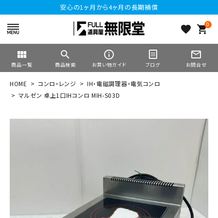
安心の1ヶ月から4ヶ月の長期補償
0
favorite
shopping_cart
view_module
search
info_outline
mail_outline
商品一覧
商品検索
お買い物ガイド
ブログ
お問合せ
HOME
コンロ・レンジ
IH・電磁調理器・電気コンロ
マルゼン 卓上1口IHコンロ MIH-S03D