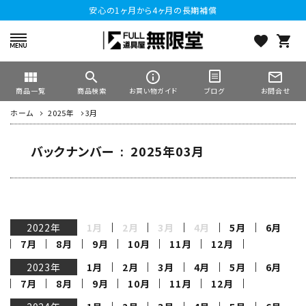
安心の1ヶ月から4ヶ月の長期補償
favorite
shopping_cart
view_module
search
info_outline
mail_outline
商品一覧
商品検索
お買い物ガイド
お問合せ
ブログ
ホーム
2025年
3月
バックナンバー : 2025年03月
2022年
1月
2月
3月
4月
5月
6月
7月
8月
9月
10月
11月
12月
2023年
1月
2月
3月
4月
5月
6月
7月
8月
9月
10月
11月
12月