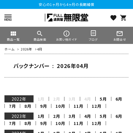
安心の1ヶ月から4ヶ月の長期補償
favorite
shopping_cart
view_module
search
info_outline
mail_outline
商品一覧
商品検索
お買い物ガイド
お問合せ
ブログ
ホーム
2026年
4月
バックナンバー : 2026年04月
2022年
1月
2月
3月
4月
5月
6月
7月
8月
9月
10月
11月
12月
2023年
1月
2月
3月
4月
5月
6月
7月
8月
9月
10月
11月
12月