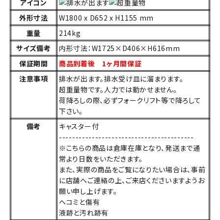
アイコン
外形寸法
W1800 x D652 x H1155 mm
重量
214kg
サイズ備考
内形寸法：W1725×D406×H616mm
保証期間
商品到着後 1ヶ月間保証
注意事項
排水が出ます。排水受け皿に溜まります。
超重量物です。人力では動かせません。
荷降ろしの際、必ずフォークリフト等で降ろして
下さい。
備考
キャスター付
-----------------------------------------
※こちらの商品は倉庫在庫となり、発送まで通
常より日数をいただきます。
また、実際の商品をご覧になりたい場合は、事前
に店舗へご連絡の上、ご来店くださいますようお
願い申し上げます。
ヘコミと傷有
液跡と汚れ跡有