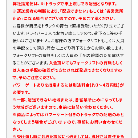
弊社指定便は、4tトラックで車上渡しでの配送となります。
※運送業者の判断により、「配送できない」もしくは「各営業所
止め」になる場合がございますので、予めご了承ください。
お客様が商品をトラックの荷台で直接受取いただく形式でござ
います。ドライバー１人でお伺い致しますので、荷下ろし等の手
伝いはございません。お客様の方でフォークリフトもしくは人員
の手配をして頂き、荷台に上がり荷下ろしからお願い致します。
フォークリフトの有無もしくは人員の手配の確認のため電話す
ることがございます。
入金頂いてもフォークリフトの有無もしく
は人員の手配の確認ができなければ発送できなくなりますの
で、予めご注意ください。
パワーゲートありを指定するには別途料金(約3～4万円程)が
必要です。
※一部、配送できない地域または、各営業所止めになってしま
う地域がございますので、事前にお問い合わせください。
※商品によってはパワーゲート付きのトラックでの配送のみと
なってしまう場合がございますので、事前にお問い合わせくだ
さい。
※受け渡し時に起きた事故につきましては、当社では責任を負