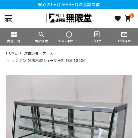
安心の1ヶ月から4ヶ月の長期補償
0
favorite
shopping_cart
view_module
search
info_outline
mail_outline
商品一覧
商品検索
お買い物ガイド
ブログ
お問合せ
HOME
対面ショーケース
サンデン 対面冷蔵ショーケース TSA-180XC