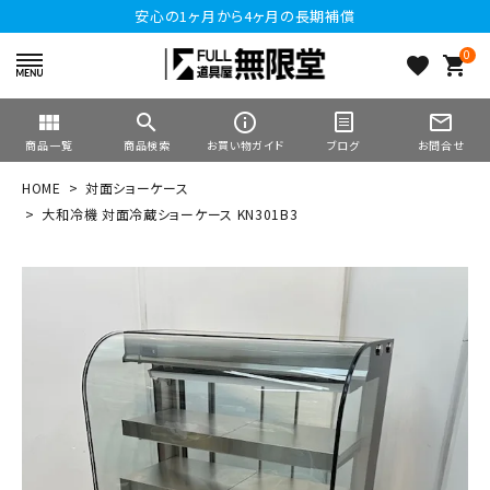
安心の1ヶ月から4ヶ月の長期補償
0
favorite
shopping_cart
view_module
search
info_outline
mail_outline
商品一覧
商品検索
お買い物ガイド
ブログ
お問合せ
HOME
対面ショーケース
大和冷機 対面冷蔵ショーケース KN301B3