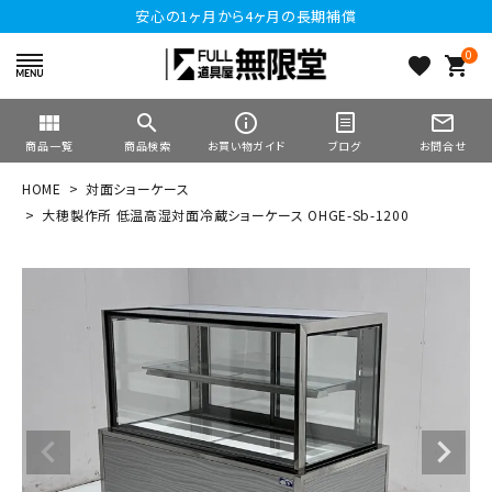
安心の1ヶ月から4ヶ月の長期補償
0
favorite
shopping_cart
view_module
search
info_outline
mail_outline
商品一覧
商品検索
お買い物ガイド
ブログ
お問合せ
HOME
対面ショーケース
大穂製作所 低温高湿対面冷蔵ショーケース OHGE-Sb-1200