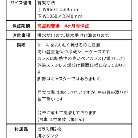
サイズ備考
有効寸法
上 W960×D300mm
下 W1050×D340mm
保証期間
商品到着後 4ヶ月間保証
注意事項
排水が出ます。排水受けに溜まります。
備考
ケーキをおいしく見せるのに最適
高い湿度を保つ冷蔵ショーケースです
ガラスは断熱性の高いペアガラス(2重ガラス)
外装ステンレス部分は鏡面仕様になっておりま
す
脚部はキャスターではありません
目立つ傷は無く、きれいですが、左の扉の滑りが
若干重いです
台車に載せて撮影しております
(台車は付属致しません)
付属品
ガラス棚2枚
排水タンク