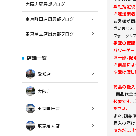
大阪店厨房部ブログ
弊社指定便
※運送業者
東京町田店厨房部ブログ
お客様が商
ざいません
東京足立店厨房部ブログ
フォークリ
手配の確認
パワーゲー
店舗一覧
※一部、配
※商品によ
※受け渡し
愛知店
商品の搬入
大阪店
「商品代金
必要です。
ださい。
東京町田店
また、複数
購入の際は
東京足立店
※ただし、