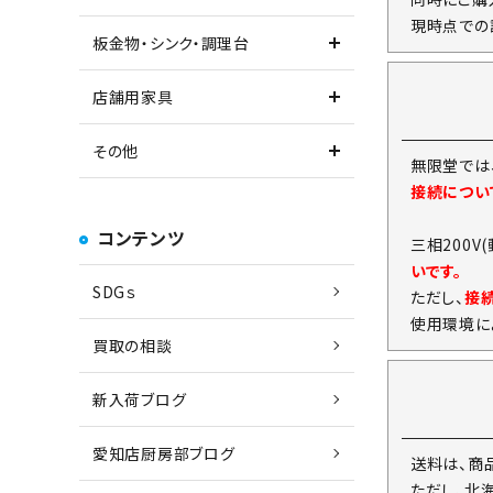
現時点での
板金物・シンク・調理台
店舗用家具
その他
無限堂では
接続につい
コンテンツ
三相200V
いです。
SDGｓ
ただし、
接
使用環境に
買取の相談
新入荷ブログ
愛知店厨房部ブログ
送料は、商
ただし、北