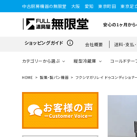
中古厨房機器の無限堂 大阪 愛知 東京町田 東京足
安心の1ヶ月から
info_outline
ショッピングガイド
会社概要
送料･支払
カテゴリーから選ぶ
縦型冷蔵庫
コールドテー
HOME
製菓・製パン機器
フクシマガリレイ ドゥコンディショナー Q
縦型冷蔵庫
縦型冷蔵庫
台下冷蔵庫
20kg～25kg
小型ショーケース
ガスコンロ
愛知店
ブラストチラー・ショックフ
ワインセラー・ワインクーラ
ショーケース
ドロワータイプ・他
65kg
リーザー
ー