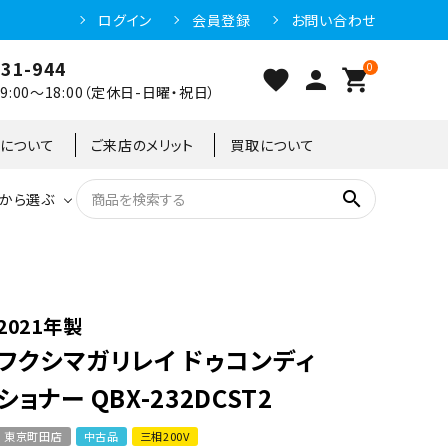
ログイン
会員登録
お問い合わせ
031-944
0
favorite
person
shopping_cart
:00～18:00（定休日-日曜・祝日）
クについて
ご来店のメリット
買取について
search
から選ぶ
洗浄機器
恒温高湿庫
恒温高湿庫
55kg
冷凍ショーケース
IH・電磁調理器・電気コンロ
東京足立店
2021年製
フクシマガリレイ ドゥコンディ
冷凍ストッカー
95kg
ショナー QBX-232DCST2
東京町田店
中古品
三相200V