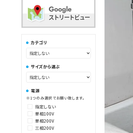
コンロ・レンジ
100kg以上
中華レンジ
カテゴリ
コーヒーマシン関連
サイズから選ぶ
その他
電源
※1つのみ選択でお願い致します。
指定しない
単相100V
単相200V
三相200V