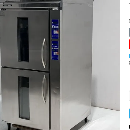
業務用オーブン
チップ・フレークアイス
フライヤー
ビッグアイス・その他
スープレンジ
その他熱機器
その他調理機器
板金物・シンク・調理台