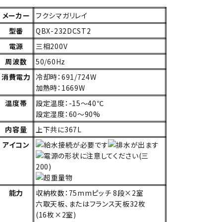
メーカー
フクシマガリレイ
型番
QBX-232DCST2
電源
三相200V
周波数
50/60Hz
消費電力
冷却時：691/724W
加熱時：1669W
温度帯
設定温度：-15～40℃
設定湿度：60～90%
内容量
上下共に367L
アイコン
能力
収納枚数：75mmピッチ 8段×2室
六取天板、またはフランス天板32枚
(16枚×2室)