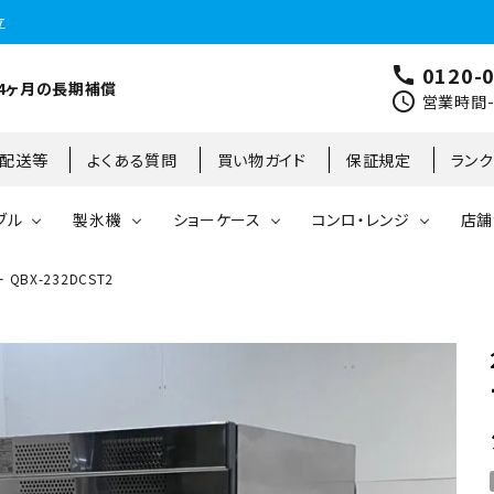
立
0120-
call
4ヶ月の長期補償
schedule
営業時間-9
･配送等
よくある質問
買い物ガイド
保証規定
ラン
ブル
製氷機
ショーケース
コンロ・レンジ
店舗
BX-232DCST2
コールドテーブル
縦型冷凍庫
台下冷凍庫
35kg
リーチインタイプ
ガステーブル
大阪店
製氷機
縦型冷凍冷蔵庫
台下冷凍冷蔵庫
45kg
オープンショーケース
ガスレンジ
東京町田店
対面ショーケース
75kg
ホットショーケース
ネタケース
85kg