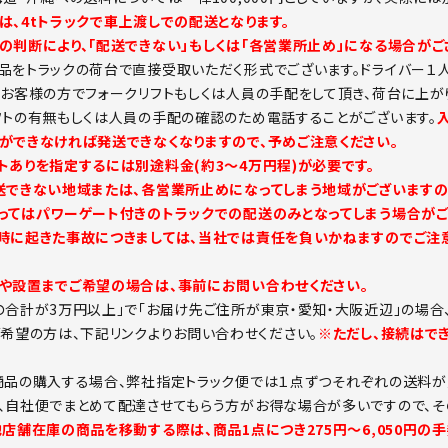
は、4tトラックで車上渡しでの配送となります。
の判断により、「配送できない」もしくは「各営業所止め」になる場合がご
品をトラックの荷台で直接受取いただく形式でございます。ドライバー１
。お客様の方でフォークリフトもしくは人員の手配をして頂き、荷台に上が
フトの有無もしくは人員の手配の確認のため電話することがございます。
ができなければ発送できなくなりますので、予めご注意ください。
トありを指定するには別途料金(約3～4万円程)が必要です。
送できない地域または、各営業所止めになってしまう地域がございますの
ってはパワーゲート付きのトラックでの配送のみとなってしまう場合がご
時に起きた事故につきましては、当社では責任を負いかねますのでご注意
や設置までご希望の場合は、事前にお問い合わせください。
の合計が3万円以上」で「お届け先ご住所が東京・愛知・大阪近辺」の場合
ご希望の方は、下記リンクよりお問い合わせください。
※ただし、接続はで
商品の購入する場合、弊社指定トラック便では１点ずつそれぞれの送料が
、自社便でまとめて配達させてもらう方がお得な場合が多いですので、そ
他店舗在庫の商品を移動する際は、商品1点につき275円～6,050円の