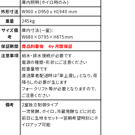
庫内照明(ホイロ時のみ)
外形寸法
W900 x D950 x H1940 mm
重量
245kg
サイズ備
庫内寸法(一室)：
考
W680×D795×H675mm
保証期間
商品到着後 4ヶ月間保証
注意事項
給水・排水接続が必要です
電源の種類・形状にご注意ください
超重量物です
運送業者配送時は「車上渡し」となり、荷
降ろしの必要が生じます
フォークリフト等が必要となりますので、
ご注意ください
備考
2室独立制御タイプ
一次発酵、ホイロ、冷蔵発酵などに対応
前日に生地をセット→翌朝希望時刻にホ
イロアップ可能