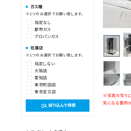
ガス種
※1つのみ選択でお願い致します。
指定なし
都市ガス
プロパンガス
在庫店
※1つのみ選択でお願い致します。
指定しない
大阪店
愛知店
東京町田店
東京足立店
※写真の写りに
気になる箇所が
絞り込んで検索
manage_search