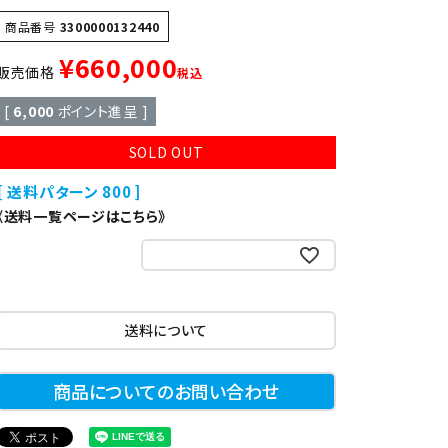
異形
ゆで麺機
商品番号
3300000132440
¥
660,000
販売価格
税込
製菓・製パン機器
[
6,000
ポイント進呈 ]
SOLD OUT
店舗用家具
送料パターン
800
《送料一覧ページはこちら》
お気に入りに登録する
送料について
商品についてのお問い合わせ