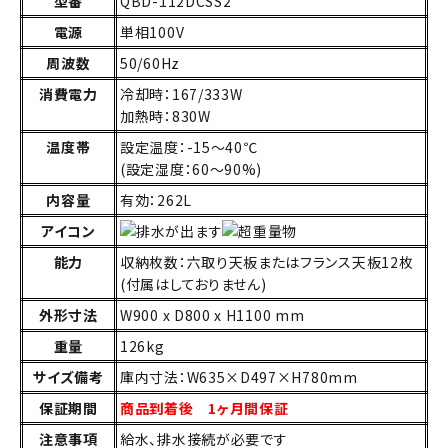
型番
QBD-112DCSS2
電源
単相100V
周波数
50/60Hz
消費電力
冷却時：167/333W
加熱時：830W
温度帯
設定温度：-15～40℃
(設定湿度：60～90%)
内容量
有効：262L
アイコン
能力
収納枚数：六取り天板またはフランス天板12枚
(付属はしておりません)
外形寸法
W900 x D800 x H1100 mm
重量
126kg
サイズ備考
庫内寸法：W635×D497×H780mm
保証期間
商品到着後 1ヶ月間保証
注意事項
給水、排水接続が必要です