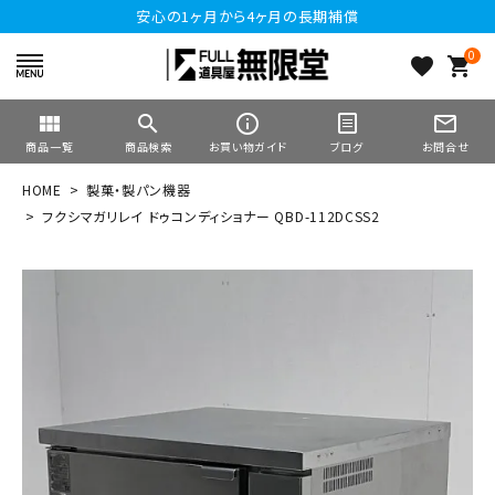
安心の1ヶ月から4ヶ月の長期補償
0
favorite
shopping_cart
view_module
search
info_outline
mail_outline
商品一覧
商品検索
お買い物ガイド
ブログ
お問合せ
HOME
製菓・製パン機器
フクシマガリレイ ドゥコンディショナー QBD-112DCSS2