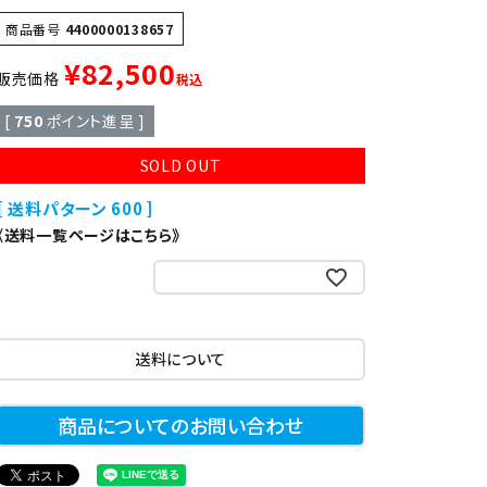
異形
ゆで麺機
商品番号
4400000138657
¥
82,500
販売価格
税込
製菓・製パン機器
[
750
ポイント進呈 ]
SOLD OUT
店舗用家具
送料パターン
600
《送料一覧ページはこちら》
お気に入りに登録する
送料について
商品についてのお問い合わせ