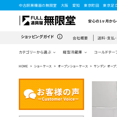
中古厨房機器の無限堂 大阪 愛知 東京町田 東京足
安心の1ヶ月から
info_outline
ショッピングガイド
会社概要
送料･支払
カテゴリーから選ぶ
縦型冷蔵庫
コールドテー
HOME
ショーケース
オープンショーケース
サンデン オープン
縦型冷蔵庫
縦型冷蔵庫
台下冷蔵庫
20kg～25kg
小型ショーケース
ガスコンロ
愛知店
ブラストチラー・ショックフ
ワインセラー・ワインクーラ
ショーケース
ドロワータイプ・他
65kg
リーザー
ー