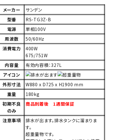
メーカー
サンデン
型番
RS-TG3Z-B
電源
単相100V
周波数
50/60Hz
消費電力
400W
675/751W
内容量
有効内容積：327L
アイコン
外形寸法
W880 x D725 x H1900 mm
重量
180kg
初期不良
商品到着後 1週間保証
のみ
注意事項
排水が出ます。排水タンクに溜まりま
す。
超重量物です。