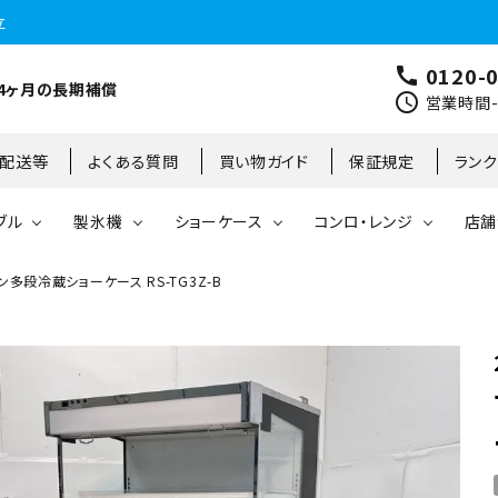
立
0120-
call
4ヶ月の長期補償
schedule
営業時間-9
･配送等
よくある質問
買い物ガイド
保証規定
ラン
ブル
製氷機
ショーケース
コンロ・レンジ
店舗
多段冷蔵ショーケース RS-TG3Z-B
コールドテーブル
縦型冷凍庫
台下冷凍庫
35kg
リーチインタイプ
ガステーブル
大阪店
製氷機
縦型冷凍冷蔵庫
台下冷凍冷蔵庫
45kg
オープンショーケース
ガスレンジ
東京町田店
対面ショーケース
75kg
ホットショーケース
ネタケース
85kg