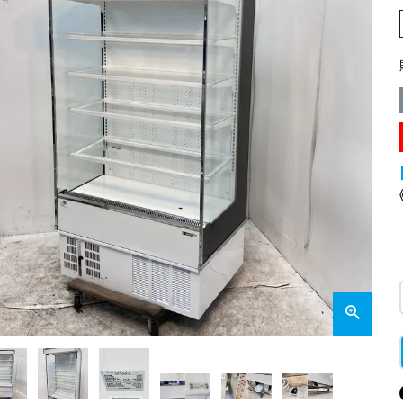
業務用オーブン
チップ・フレークアイス
フライヤー
ビッグアイス・その他
スープレンジ
その他熱機器
その他調理機器
板金物・シンク・調理台