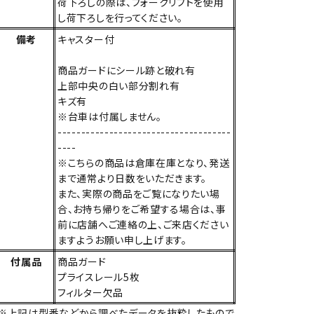
荷下ろしの際は、フォークリフトを使用
し荷下ろしを行ってください。
備考
キャスター付
商品ガードにシール跡と破れ有
上部中央の白い部分割れ有
キズ有
※台車は付属しません。
-------------------------------------
----
※こちらの商品は倉庫在庫となり、発送
まで通常より日数をいただきます。
また、実際の商品をご覧になりたい場
合、お持ち帰りをご希望する場合は、事
前に店舗へご連絡の上、ご来店ください
ますようお願い申し上げます。
付属品
商品ガード
プライスレール5枚
フィルター欠品
※上記は型番などから調べたデータを抜粋したもので