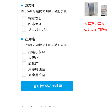
ガス種
※1つのみ選択でお願い致します。
指定なし
※写真の写りに
都市ガス
プロパンガス
気になる箇所が
在庫店
※1つのみ選択でお願い致します。
指定しない
大阪店
愛知店
東京町田店
東京足立店
絞り込んで検索
manage_search