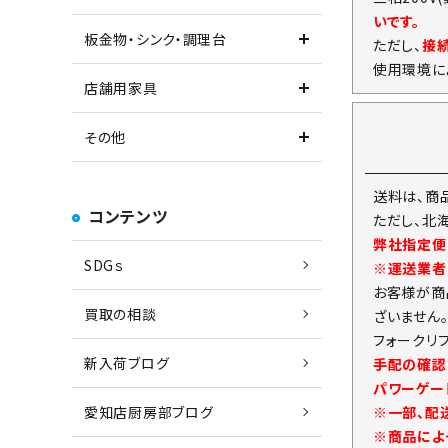
いです。
板金物・シンク・調理台
ただし、
接
使用環境に
店舗用家具
その他
送料は、商
コンテンツ
ただし、北
弊社指定便
SDGｓ
※運送業者
お客様が商
買取の相談
ざいません
フォークリ
新入荷ブログ
手配の確認
パワーゲー
※一部、配
愛知店厨房部ブログ
※商品によ