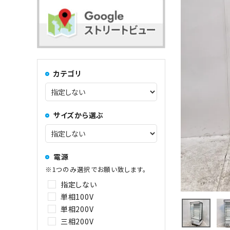
コンロ・レンジ
100kg以上
中華レンジ
カテゴリ
コーヒーマシン関連
サイズから選ぶ
その他
電源
※1つのみ選択でお願い致します。
指定しない
単相100V
単相200V
三相200V