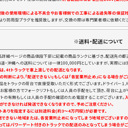
続後の使用環境による不具合やお客様側での工事による過失等の保証
より防雨型プラグを推奨致しますが、交換の際は専門業者様に依頼くださ
※送料・配送について
品詳細ページの商品値段下部に記載の商品ランクに基づき、配送先の都道
海道・沖縄への送料については一律100,000円としていますが、実際に
は、4tトラックで車上渡しでの配送となります。
の判断により、「配送できない」もしくは「各営業所止め」になる場合がご
品をトラックの荷台で直接受取いただく形式でございます。ドライバー１
。お客様の方でフォークリフトもしくは人員の手配をして頂き、荷台に上が
フトの有無もしくは人員の手配の確認のため電話することがございます。
ができなければ発送できなくなりますので、予めご注意ください。
トありを指定するには別途料金(約3～4万円程)が必要です。
送できない地域または、各営業所止めになってしまう地域がございますの
ってはパワーゲート付きのトラックでの配送のみとなってしまう場合がご