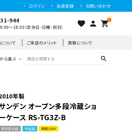
ログイン
会員登録
お問い合わせ
031-944
0
favorite
person
shopping_cart
:00～18:00（定休日-日曜・祝日）
クについて
ご来店のメリット
買取について
search
から選ぶ
洗浄機器
恒温高湿庫
恒温高湿庫
55kg
冷凍ショーケース
IH・電磁調理器・電気コンロ
東京足立店
2010年製
サンデン オープン多段冷蔵ショ
冷凍ストッカー
95kg
ーケース RS-TG3Z-B
東京足立店
中古品
単相100V