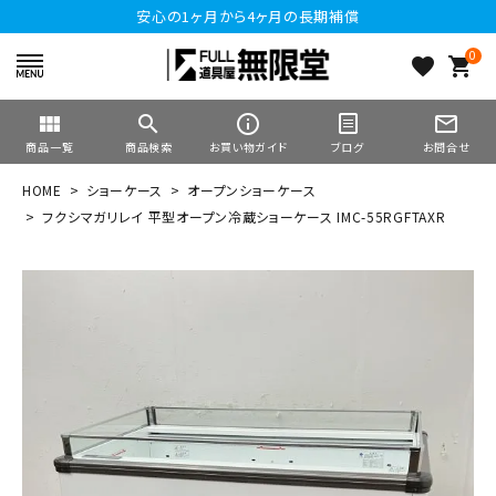
安心の1ヶ月から4ヶ月の長期補償
0
favorite
shopping_cart
view_module
search
info_outline
mail_outline
商品一覧
商品検索
お買い物ガイド
ブログ
お問合せ
HOME
ショーケース
オープンショーケース
フクシマガリレイ 平型オープン冷蔵ショーケース IMC-55RGFTAXR