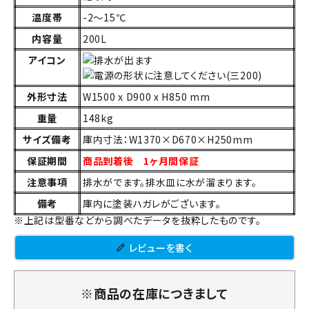
温度帯
-2～15℃
内容量
200L
アイコン
外形寸法
W1500 x D900 x H850 mm
重量
148kg
サイズ備考
庫内寸法：W1370×D670×H250mm
保証期間
商品到着後 1ヶ月間保証
注意事項
排水がでます。排水皿に水が溜まります。
備考
庫内に塗装ハガレがございます。
※上記は型番などから調べたデータを抜粋したものです。
レビューを書く
※商品の在庫につきまして