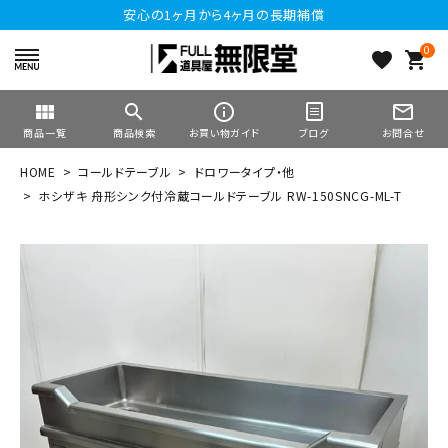
安心の1ヶ月から4ヶ月の長期補償
0
favorite
shopping_cart
view_module
search
info_outline
mail_outline
商品一覧
商品検索
お買い物ガイド
ブログ
お問合せ
HOME
コールドテーブル
ドロワータイプ・他
ホシザキ 舟形シンク付冷蔵コールドテーブル RW-150SNCG-ML-T