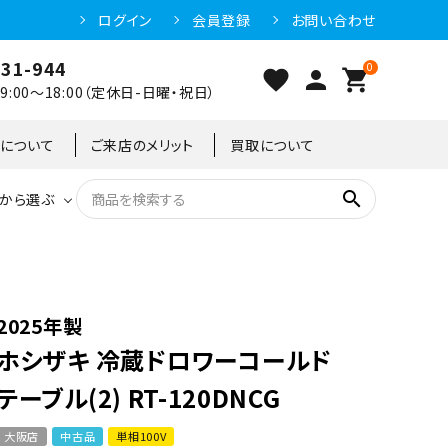
ログイン
会員登録
お問い合わせ
031-944
0
favorite
person
shopping_cart
:00～18:00（定休日-日曜・祝日）
クについて
ご来店のメリット
買取について
search
から選ぶ
洗浄機器
恒温高湿庫
恒温高湿庫
55kg
冷凍ショーケース
IH・電磁調理器・電気コンロ
東京足立店
2025年製
ホシザキ 冷蔵ドロワーコールド
冷凍ストッカー
95kg
テーブル(2) RT-120DNCG
大阪店
中古品
単相100V