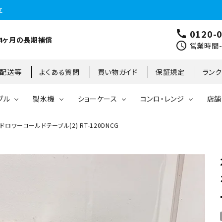
立
0120-
call
4ヶ月の長期補償
schedule
営業時間-9
･配送等
よくある質問
買い物ガイド
保証規定
ラン
ブル
製氷機
ショーケース
コンロ・レンジ
店舗
ロワーコールドテーブル(2) RT-120DNCG
コールドテーブル
縦型冷凍庫
台下冷凍庫
35kg
リーチインタイプ
ガステーブル
大阪店
製氷機
縦型冷凍冷蔵庫
台下冷凍冷蔵庫
45kg
オープンショーケース
ガスレンジ
東京町田店
対面ショーケース
75kg
ホットショーケース
ネタケース
85kg