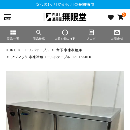
安心の1ヶ月から4ヶ月の長期補償
0
favorite
shopping_cart
view_module
search
info_outline
mail_outline
商品一覧
商品検索
お買い物ガイド
ブログ
お問合せ
HOME
コールドテーブル
台下冷凍冷蔵庫
フジマック 冷凍冷蔵コールドテーブル FRT1560FK