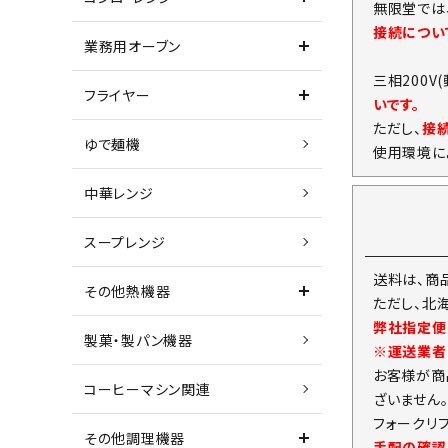
無限堂では
接続につい
業務用オーブン
三相200V
フライヤー
いです。
ただし、
接
ゆで麺機
使用環境に
中華レンジ
スープレンジ
送料は、商
その他熱機器
ただし、北
弊社指定便
製菓・製パン機器
※運送業者
お客様が商
コーヒーマシン関連
ざいません
フォークリ
その他調理機器
手配の確認