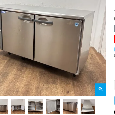
業務用オーブン
チップ・フレークアイス
フライヤー
ビッグアイス・その他
スープレンジ
その他熱機器
その他調理機器
板金物・シンク・調理台