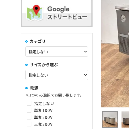
コンロ・レンジ
100kg以上
中華レンジ
カテゴリ
コーヒーマシン関連
サイズから選ぶ
その他
電源
※1つのみ選択でお願い致します。
指定しない
単相100V
単相200V
三相200V