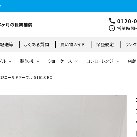
立
0120-
call
4ヶ月の長期補償
schedule
営業時間-9
･配送等
よくある質問
買い物ガイド
保証規定
ラン
ブル
製氷機
ショーケース
コンロ・レンジ
店舗
コールドテーブル 5161S-EC
コールドテーブル
縦型冷凍庫
台下冷凍庫
35kg
リーチインタイプ
ガステーブル
大阪店
製氷機
縦型冷凍冷蔵庫
台下冷凍冷蔵庫
45kg
オープンショーケース
ガスレンジ
東京町田店
対面ショーケース
75kg
ホットショーケース
ネタケース
85kg