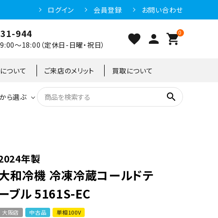
ログイン
会員登録
お問い合わせ
031-944
0
favorite
person
shopping_cart
:00～18:00（定休日-日曜・祝日）
クについて
ご来店のメリット
買取について
search
から選ぶ
洗浄機器
恒温高湿庫
恒温高湿庫
55kg
冷凍ショーケース
IH・電磁調理器・電気コンロ
東京足立店
2024年製
大和冷機 冷凍冷蔵コールドテ
冷凍ストッカー
95kg
ーブル 5161S-EC
大阪店
中古品
単相100V