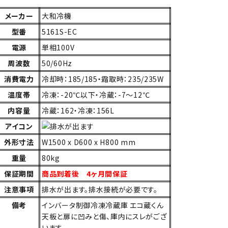
メーカー
大和冷機
型番
5161S-EC
電源
単相100V
周波数
50/60Hz
消費電力
冷却時：185/185・霜取時：235/235W
温度帯
冷凍：-20℃以下・冷蔵：-7～12℃
内容量
冷蔵：162・冷凍：156L
アイコン
外形寸法
W1500 x D600 x H800 mm
重量
80kg
保証期間
商品到着後 4ヶ月間保証
注意事項
排水が出ます。排水接続が必要です。
備考
インバータ制御冷凍冷蔵庫 エコ蔵くん
天板と扉に凹みと傷、庫内にスレがござ
います。