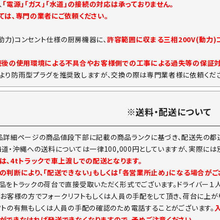
、
「電源」「ガス」「水道」の接続の対応は承っておりません。
ては、専門の業者にご依頼ください。
(動力)コンセント仕様の厨房機器に、
許容範囲に収まる三相200V(動力
続後の使用環境による不具合やお客様側での工事による過失等の保証
より防雨型プラグを推奨致しますが、交換の際は専門業者様に依頼くださ
※送料・配送について
品詳細ページの商品値段下部に記載の商品ランクに基づき、配送先の都道
海道・沖縄への送料については一律100,000円としていますが、実際に
は、4tトラックで車上渡しでの配送となります。
の判断により、「配送できない」もしくは「各営業所止め」になる場合がご
品をトラックの荷台で直接受取いただく形式でございます。ドライバー１
。お客様の方でフォークリフトもしくは人員の手配をして頂き、荷台に上が
フトの有無もしくは人員の手配の確認のため電話することがございます。
ができなければ発送できなくなりますので、予めご注意ください。