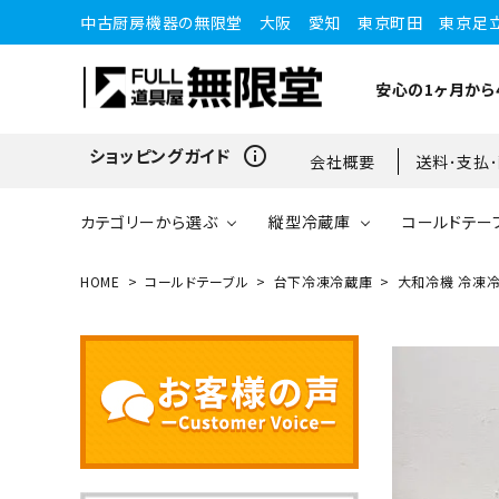
中古厨房機器の無限堂 大阪 愛知 東京町田 東京足
安心の1ヶ月から
info_outline
ショッピングガイド
会社概要
送料･支払
カテゴリーから選ぶ
縦型冷蔵庫
コールドテー
HOME
コールドテーブル
台下冷凍冷蔵庫
大和冷機 冷凍冷蔵
縦型冷蔵庫
縦型冷蔵庫
台下冷蔵庫
20kg～25kg
小型ショーケース
ガスコンロ
愛知店
ブラストチラー・ショックフ
ワインセラー・ワインクーラ
ショーケース
ドロワータイプ・他
65kg
リーザー
ー