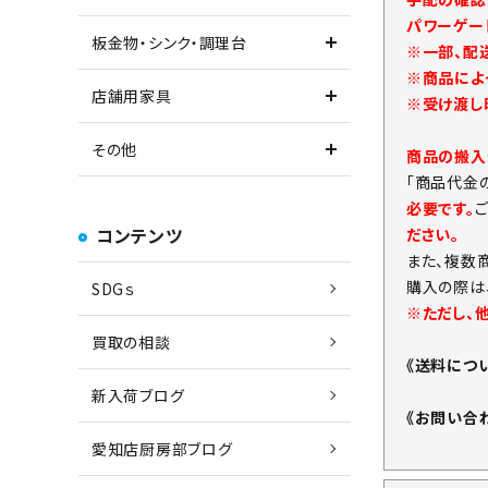
パワーゲー
板金物・シンク・調理台
※一部、配
※商品によ
店舗用家具
※受け渡し
その他
商品の搬入
「商品代金
必要です。
コンテンツ
ださい。
また、複数
購入の際は
SDGｓ
※ただし、
買取の相談
《送料につ
新入荷ブログ
《お問い合
愛知店厨房部ブログ