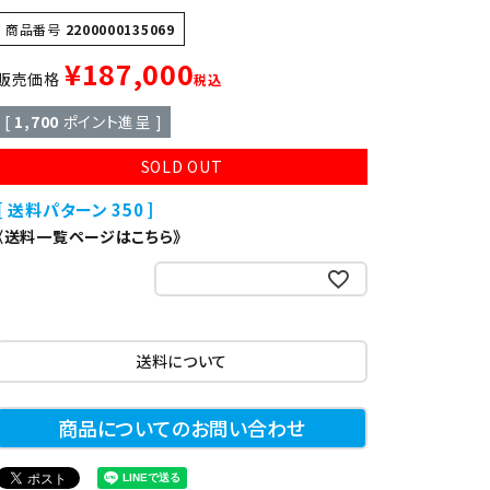
異形
ゆで麺機
商品番号
2200000135069
¥
187,000
販売価格
税込
製菓・製パン機器
[
1,700
ポイント進呈 ]
SOLD OUT
店舗用家具
送料パターン
350
《送料一覧ページはこちら》
お気に入りに登録する
送料について
商品についてのお問い合わせ