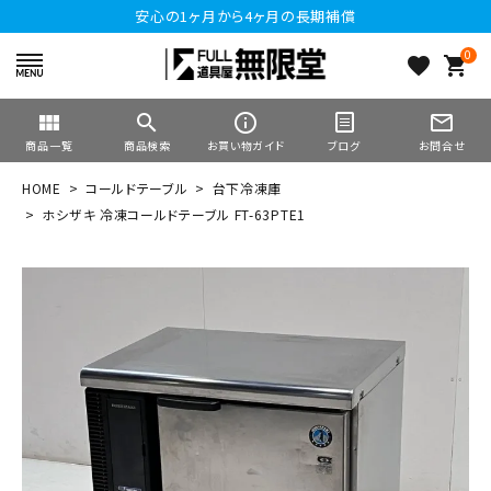
安心の1ヶ月から4ヶ月の長期補償
0
favorite
shopping_cart
view_module
search
info_outline
mail_outline
商品一覧
商品検索
お買い物ガイド
ブログ
お問合せ
HOME
コールドテーブル
台下冷凍庫
ホシザキ 冷凍コールドテーブル FT-63PTE1