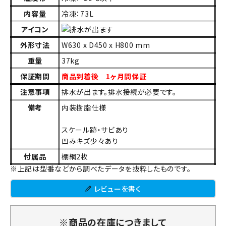
内容量
冷凍：73L
アイコン
外形寸法
W630 x D450 x H800 mm
重量
37kg
保証期間
商品到着後 1ヶ月間保証
注意事項
排水が出ます。排水接続が必要です。
備考
内装樹脂仕様
スケール跡・サビあり
凹みキズ少々あり
付属品
棚網2枚
※上記は型番などから調べたデータを抜粋したものです。
レビューを書く
※商品の在庫につきまして