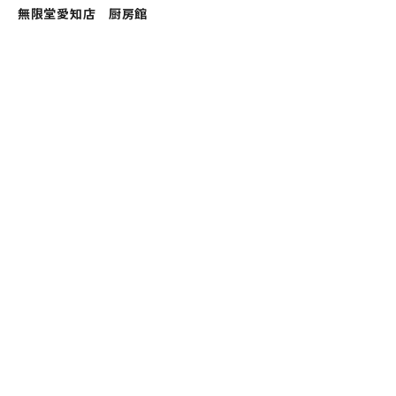
無限堂愛知店 厨房館