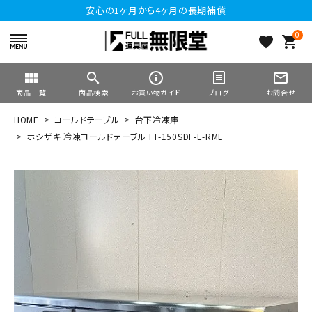
安心の1ヶ月から4ヶ月の長期補償
0
favorite
shopping_cart
view_module
search
info_outline
mail_outline
商品一覧
商品検索
お買い物ガイド
ブログ
お問合せ
HOME
コールドテーブル
台下冷凍庫
ホシザキ 冷凍コールドテーブル FT-150SDF-E-RML