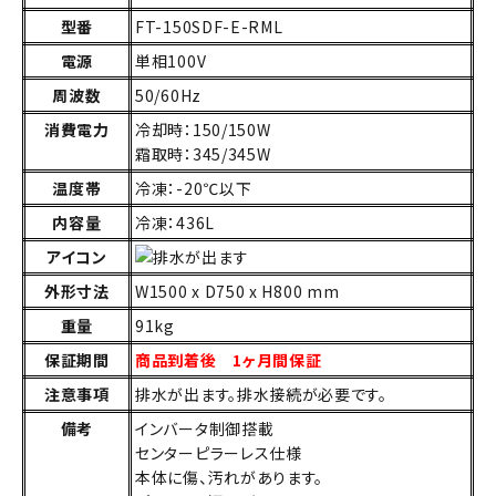
型番
FT-150SDF-E-RML
電源
単相100V
周波数
50/60Hz
消費電力
冷却時：150/150W
霜取時：345/345W
温度帯
冷凍：-20℃以下
内容量
冷凍：436L
アイコン
外形寸法
W1500 x D750 x H800 mm
重量
91kg
保証期間
商品到着後 1ヶ月間保証
注意事項
排水が出ます。排水接続が必要です。
備考
インバータ制御搭載
センターピラーレス仕様
本体に傷、汚れがあります。