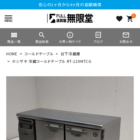
安心の1ヶ月から4ヶ月の長期補償
0
favorite
shopping_cart
view_module
search
info_outline
mail_outline
商品一覧
商品検索
お買い物ガイド
ブログ
お問合せ
HOME
コールドテーブル
台下冷蔵庫
ホシザキ 冷蔵コールドテーブル RT-120MTCG