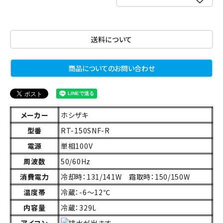
送料について
商品についてのお問い合わせ
メーカー
ホシザキ
型番
RT-150SNF-R
電源
単相100V
周波数
50/60Hz
消費電力
冷却時：131/141W 霜取時：150/150W
温度帯
冷蔵：-6～12℃
内容量
冷蔵：329L
アイコン