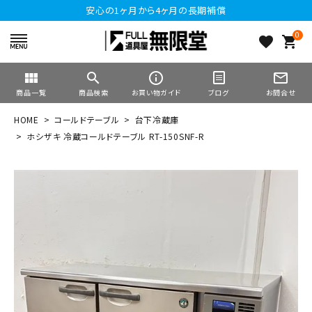
安心の1ヶ月から4ヶ月の長期補償
0
favorite
shopping_cart
view_module
search
info_outline
mail_outline
商品一覧
商品検索
お買い物ガイド
ブログ
お問合せ
HOME
コールドテーブル
台下冷蔵庫
ホシザキ 冷蔵コールドテーブル RT-150SNF-R