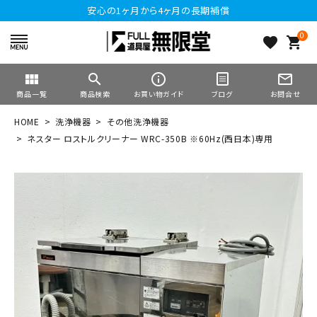
安心の1ヶ月から4ヶ月の長期補償
0
favorite
shopping_cart
view_module
search
info_outline
mail_outline
商品一覧
商品検索
お買い物ガイド
ブログ
お問合せ
HOME
洗浄機器
その他洗浄機器
ネスター ロストルクリーナー WRC-350B ※60Hz(西日本)専用