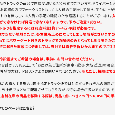
品をトラックの荷台で直接受取いただく形式でございます。ドライバー１
。お客様の方でフォークリフトもしくは人員の手配をして頂き、荷台に上が
フトの有無もしくは人員の手配の確認のため電話することがございます。
ができなければ発送できなくなりますので、予めご注意ください。
トありを指定するには別途料金(約3～4万円程)が必要です。
送できない地域または、各営業所止めになってしまう地域がございますの
ってはパワーゲート付きのトラックでの配送のみとなってしまう場合がご
時に起きた事故につきましては、当社では責任を負いかねますのでご注意
や設置までご希望の場合は、事前にお問い合わせください。
の合計が3万円以上」で「お届け先ご住所が東京・愛知・大阪近辺」の場合
ご希望の方は、下記リンクよりお問い合わせください。
※ただし、接続はで
商品の購入する場合、弊社指定トラック便では１点ずつそれぞれの送料が
、自社便でまとめて配達させてもらう方がお得な場合が多いですので、そ
他店舗在庫の商品を移動する際は、商品1点につき275円～6,050円の
いてのページはこちら》