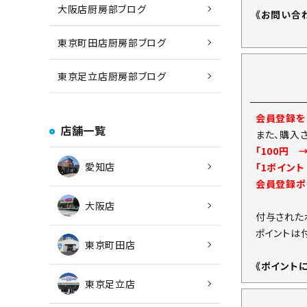
大阪店厨房部ブログ
《お問い合
東京町田店厨房部ブログ
東京足立店厨房部ブログ
会員登録をし
店舗一覧
また、購入
「100円 
愛知店
「1ポイン
会員登録ポ
大阪店
付与された
ポイントは
東京町田店
《ポイント
東京足立店