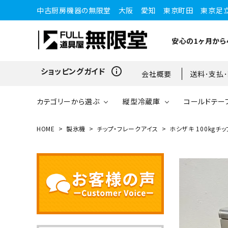
中古厨房機器の無限堂 大阪 愛知 東京町田 東京足
安心の1ヶ月から
info_outline
ショッピングガイド
会社概要
送料･支払
カテゴリーから選ぶ
縦型冷蔵庫
コールドテー
HOME
製氷機
チップ・フレークアイス
ホシザキ 100kgチッ
縦型冷蔵庫
縦型冷蔵庫
台下冷蔵庫
20kg～25kg
小型ショーケース
ガスコンロ
愛知店
ブラストチラー・ショックフ
ワインセラー・ワインクーラ
ショーケース
ドロワータイプ・他
65kg
リーザー
ー