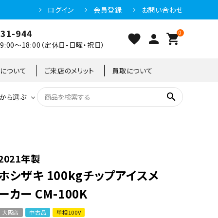
ログイン
会員登録
お問い合わせ
031-944
0
favorite
person
shopping_cart
:00～18:00（定休日-日曜・祝日）
クについて
ご来店のメリット
買取について
search
から選ぶ
洗浄機器
恒温高湿庫
恒温高湿庫
55kg
冷凍ショーケース
IH・電磁調理器・電気コンロ
東京足立店
2021年製
ホシザキ 100kgチップアイスメ
冷凍ストッカー
95kg
ーカー CM-100K
大阪店
中古品
単相100V