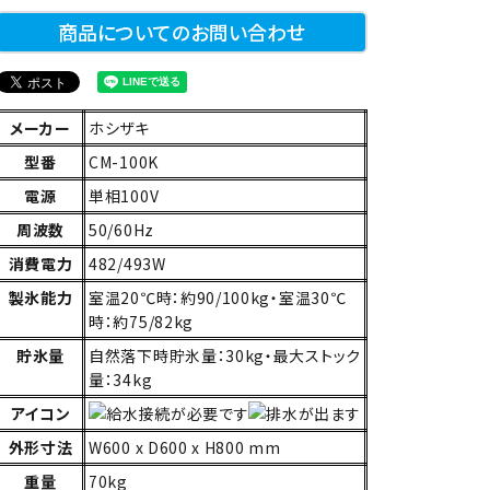
商品についてのお問い合わせ
メーカー
ホシザキ
型番
CM-100K
電源
単相100V
周波数
50/60Hz
消費電力
482/493W
製氷能力
室温20℃時：約90/100kg・室温30℃
時：約75/82kg
貯氷量
自然落下時貯氷量：30kg・最大ストック
量：34kg
アイコン
外形寸法
W600 x D600 x H800 mm
重量
70kg