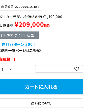
異形
ゆで麺機
商品番号
2200000121859
定価
¥
1,199,000
製菓・製パン機器
¥
209,000
販売価格
税込
[
1,900
ポイント進呈 ]
店舗用家具
送料パターン
200
《送料一覧ページはこちら》
在庫数
1
お気に入りに登録する
カートに入れる
送料について