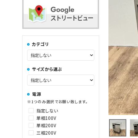
コンロ・レンジ
100kg以上
中華レンジ
カテゴリ
コーヒーマシン関連
サイズから選ぶ
その他
電源
※1つのみ選択でお願い致します。
指定しない
単相100V
単相200V
三相200V