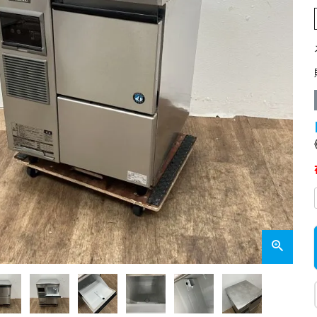
業務用オーブン
チップ・フレークアイス
フライヤー
ビッグアイス・その他
スープレンジ
その他熱機器
その他調理機器
板金物・シンク・調理台