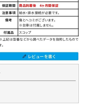
保証期間
商品到着後 4ヶ月間保証
注意事項
給水・排水接続が必要です。
備考
傷とヘコミがございます。
※台車は付属しません。
付属品
スコップ
※上記は型番などから調べたデータを抜粋したもので
す。
レビューを書く
て