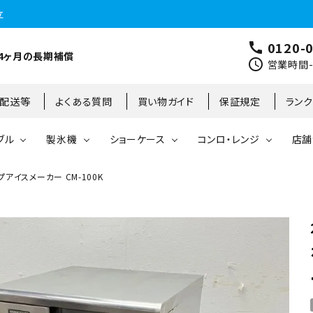
立
0120-
call
4ヶ月の長期補償
schedule
営業時間-9
･配送等
よくある質問
買い物ガイド
保証規定
ラン
ブル
製氷機
ショーケース
コンロ・レンジ
店舗
プアイスメーカー CM-100K
コールドテーブル
縦型冷凍庫
台下冷凍庫
35kg
リーチインタイプ
ガステーブル
大阪店
製氷機
縦型冷凍冷蔵庫
台下冷凍冷蔵庫
45kg
オープンショーケース
ガスレンジ
東京町田店
対面ショーケース
75kg
ホットショーケース
ネタケース
85kg