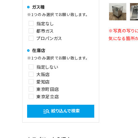
ガス種
※1つのみ選択でお願い致します。
指定なし
※写真の写りに
都市ガス
プロパンガス
気になる箇所が
在庫店
※1つのみ選択でお願い致します。
指定しない
大阪店
愛知店
東京町田店
東京足立店
絞り込んで検索
manage_search