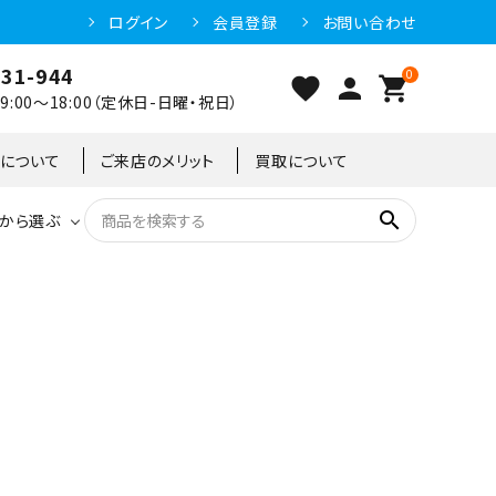
ログイン
会員登録
お問い合わせ
031-944
0
favorite
person
shopping_cart
:00～18:00（定休日-日曜・祝日）
クについて
ご来店のメリット
買取について
search
から選ぶ
洗浄機器
恒温高湿庫
恒温高湿庫
55kg
冷凍ショーケース
IH・電磁調理器・電気コンロ
東京足立店
冷凍ストッカー
95kg