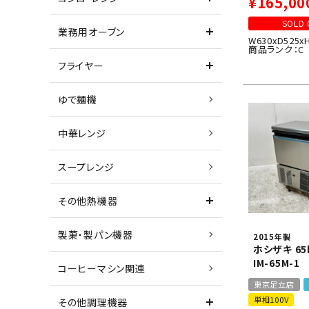
¥
165,00
SOLD 
業務用オーブン
W630xD525x
商品ランク：C
フライヤー
ゆで麺機
中華レンジ
スープレンジ
その他熱機器
製菓・製パン機器
2015年製
ホシザキ 6
IM-65M-1
コーヒーマシン関連
東京足立店
単相100V
その他調理機器