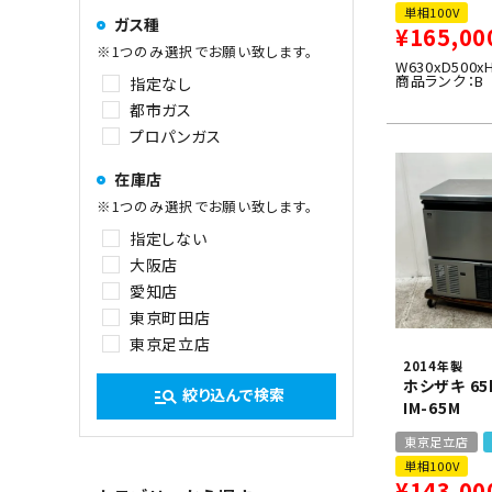
単相100V
ガス種
¥
165,00
※1つのみ選択でお願い致します。
W630xD500x
商品ランク：B
指定なし
都市ガス
プロパンガス
在庫店
※1つのみ選択でお願い致します。
指定しない
大阪店
愛知店
東京町田店
東京足立店
2014年製
ホシザキ 6
絞り込んで検索
manage_search
IM-65M
東京足立店
単相100V
¥
143,00