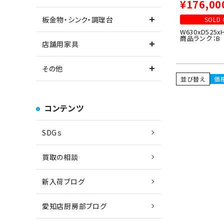
¥
176,00
板金物・シンク・調理台
SOLD 
W630xD525x
商品ランク：B
店舗用家具
その他
並び替え
価
コンテンツ
SDGｓ
買取の相談
新入荷ブログ
愛知店厨房部ブログ