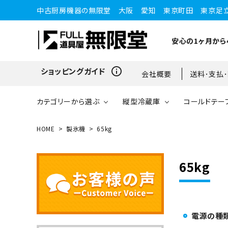
中古厨房機器の無限堂 大阪 愛知 東京町田 東京足
安心の1ヶ月から
info_outline
ショッピングガイド
会社概要
送料･支払
カテゴリーから選ぶ
縦型冷蔵庫
コールドテー
HOME
製氷機
65kg
縦型冷蔵庫
縦型冷蔵庫
台下冷蔵庫
20kg～25kg
小型ショーケース
ガスコンロ
愛知店
65kg
ブラストチラー・ショックフ
ワインセラー・ワインクーラ
ショーケース
ドロワータイプ・他
65kg
リーザー
ー
電源の種