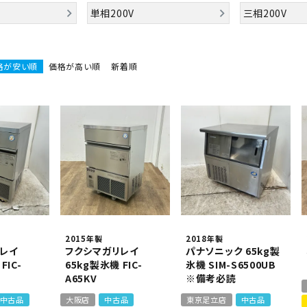
業務用オーブン
チップ・フレークアイス
フライヤー
ビッグアイス・その他
単相200V
三相200V
スープレンジ
その他熱機器
格が安い順
価格が高い順
新着順
その他調理機器
板金物・シンク・調理台
2015年製
2018年製
レイ
フクシマガリレイ
パナソニック 65kg製
FIC-
65kg製氷機 FIC-
氷機 SIM-S6500UB
A65KV
※備考必読
中古品
大阪店
中古品
東京足立店
中古品