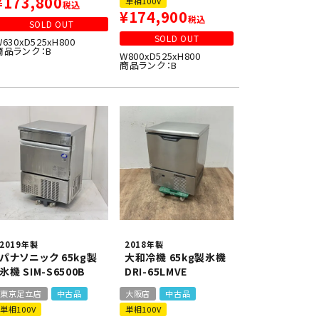
¥
173,800
単相100V
税込
¥
174,900
税込
SOLD OUT
SOLD OUT
W630xD525xH800
商品ランク：B
W800xD525xH800
商品ランク：B
2019年製
2018年製
パナソニック 65kg製
大和冷機 65kg製氷機
氷機 SIM-S6500B
DRI-65LMVE
東京足立店
中古品
大阪店
中古品
単相100V
単相100V