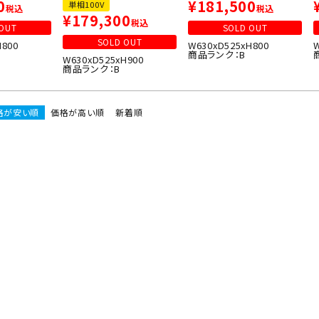
0
¥
181,500
単相100V
税込
税込
¥
179,300
税込
OUT
SOLD OUT
SOLD OUT
H800
W630xD525xH800
商品ランク：B
W630xD525xH900
商品ランク：B
格が安い順
価格が高い順
新着順