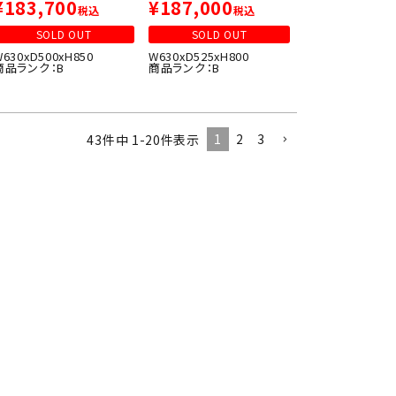
¥
183,700
¥
187,000
税込
税込
SOLD OUT
SOLD OUT
W630xD500xH850
W630xD525xH800
商品ランク：B
商品ランク：B
1
2
3
43
件中
1
-
20
件表示