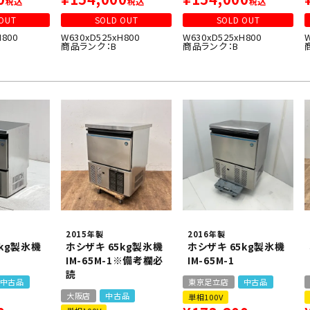
税込
税込
税込
OUT
SOLD OUT
SOLD OUT
H800
W630xD525xH800
W630xD525xH800
商品ランク：B
商品ランク：B
2015年製
2016年製
5kg製氷機
ホシザキ 65kg製氷機
ホシザキ 65kg製氷機
IM-65M-1※備考欄必
IM-65M-1
読
中古品
東京足立店
中古品
大阪店
中古品
単相100V