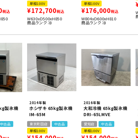
単相100V
単相100V
0
¥
172,700
¥
176,000
税込
税込
税込
H850
W630xD500xH850
W804xD600xH810
商品ランク：B
商品ランク：B
2014年製
2016年製
5kg製氷機
ホシザキ 65kg製氷機
大和冷機 65kg製氷機
IM-65M
DRI-65LMVE
中古品
東京町田店
中古品
愛知店
中古品
単相100V
単相100V
0
¥
154,000
¥
154,000