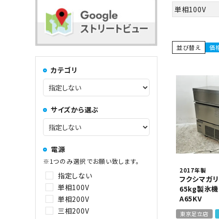
コンロ・レンジ
100kg以上
単相100V
中華レンジ
並び替え
価
カテゴリ
コーヒーマシン関連
サイズから選ぶ
その他
電源
※1つのみ選択でお願い致します。
2017年製
指定しない
フクシマガリ
単相100V
65kg製氷機 
A65KV
単相200V
三相200V
東京足立店