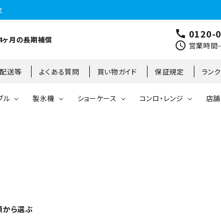
立
0120-
call
4ヶ月の長期補償
schedule
営業時間-9
･配送等
よくある質問
買い物ガイド
保証規定
ラン
ブル
製氷機
ショーケース
コンロ・レンジ
店舗
コールドテーブル
縦型冷凍庫
台下冷凍庫
35kg
リーチインタイプ
ガステーブル
大阪店
製氷機
縦型冷凍冷蔵庫
台下冷凍冷蔵庫
45kg
オープンショーケース
ガスレンジ
東京町田店
対面ショーケース
75kg
ホットショーケース
ネタケース
85kg
類から選ぶ