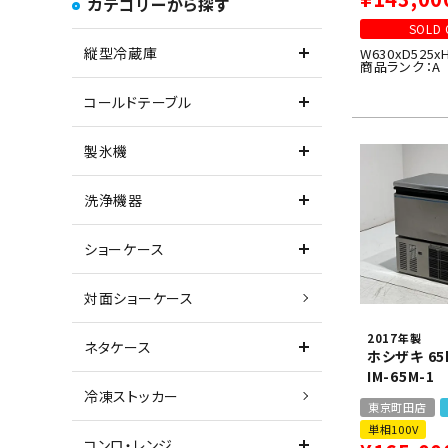
カテゴリーから探す
SOLD 
縦型冷蔵庫
W630xD525x
商品ランク：A
コールドテーブル
製氷機
洗浄機器
ショーケース
対面ショーケース
2017年製
ネタケース
ホシザキ 6
IM-65M-1
冷凍ストッカー
東京町田店
単相100V
コンロ・レンジ