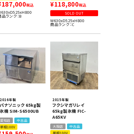
¥
187,000
¥
118,800
税込
税込
W630xD525xH800
SOLD OUT
商品ランク：B
W630xD525xH800
商品ランク：C
2016年製
2015年製
パナソニック 65kg製
フクシマガリレイ
氷機 SIM-S6500UB
65kg製氷機 FIC-
A65KV
愛知店
中古品
大阪店
中古品
単相100V
¥
159,500
単相100V