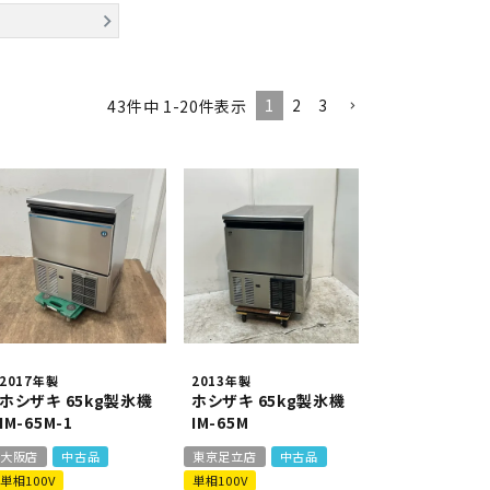
異形
ゆで麺機
製菓・製パン機器
1
2
3
43
件中
1
-
20
件表示
店舗用家具
2017年製
2013年製
ホシザキ 65kg製氷機
ホシザキ 65kg製氷機
IM-65M-1
IM-65M
大阪店
中古品
東京足立店
中古品
単相100V
単相100V