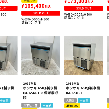
0
¥
173,800
単相100V
税込
税込
¥
169,400
税込
OUT
SOLD OUT
SOLD OUT
H800
W630xD525xH800
商品ランク：B
W630xD600xH800
商品ランク：B
2017年製
2016年製
5kg製氷機
ホシザキ 65kg製氷機
ホシザキ 65kg製氷機
IM-65M-1 ※備考欄必
IM-65M-1
読
中古品
大阪店
中古品
東京足立店
中古品
単相100V