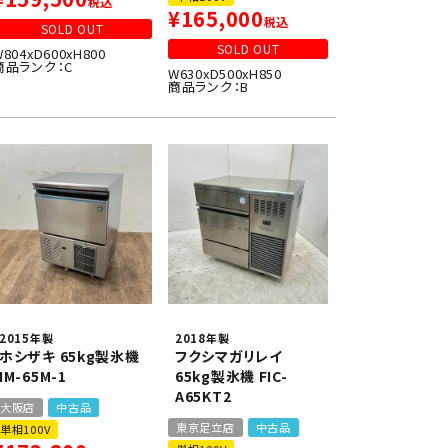
税込
¥
165,000
税込
SOLD OUT
SOLD OUT
W804xD600xH800
商品ランク：C
W630xD500xH850
商品ランク：B
2015年製
2018年製
ホシザキ 65kg製氷機
フクシマガリレイ
IM-65M-1
65kg製氷機 FIC-
A65KT2
大阪店
中古品
東京足立店
中古品
単相100V