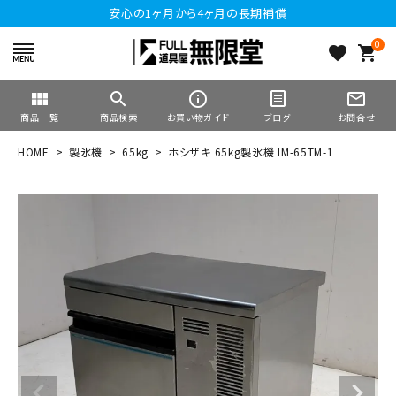
安心の1ヶ月から4ヶ月の長期補償
0
favorite
shopping_cart
view_module
search
info_outline
mail_outline
商品一覧
商品検索
お買い物ガイド
ブログ
お問合せ
HOME
製氷機
65kg
ホシザキ 65kg製氷機 IM-65TM-1