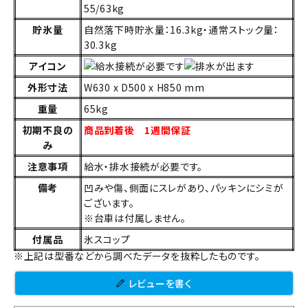
55/63kg
貯氷量
自然落下時貯氷量：16.3kg・通常ストック量：
30.3kg
アイコン
外形寸法
W630 x D500 x H850 mm
重量
65kg
初期不良の
商品到着後 1週間保証
み
注意事項
給水・排水接続が必要です。
備考
凹みや傷、側面にスレがあり、パッキンにシミが
ございます。
※台車は付属しません。
付属品
氷スコップ
※上記は型番などから調べたデータを抜粋したものです。
レビューを書く