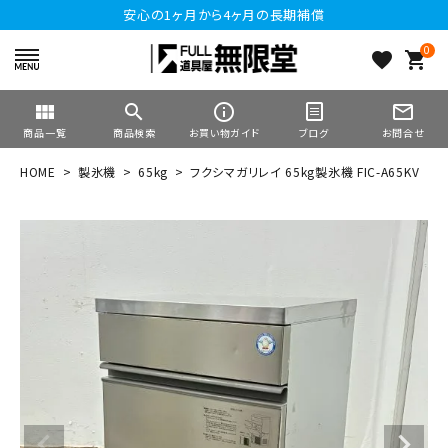
安心の1ヶ月から4ヶ月の長期補償
0
favorite
shopping_cart
view_module
search
info_outline
mail_outline
商品一覧
商品検索
お買い物ガイド
ブログ
お問合せ
HOME
製氷機
65kg
フクシマガリレイ 65kg製氷機 FIC-A65KV