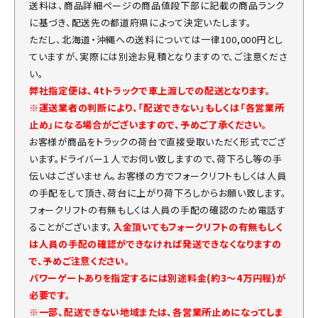
送料は、商品詳細ページの商品値段下部に記載の商品ランク
に基づき、配送先の都道府県によって決定いたします。
ただし、北海道・沖縄への送料については一律100,000円とし
ていますが、実際には別途お見積となりますので、ご注意くださ
い。
弊社指定便は、4tトラックで車上渡しでの配送となります。
※運送業者の判断により、「配送できない」もしくは「各営業所
止め」になる場合がございますので、予めご了承ください。
お客様が商品をトラックの荷台で直接受取いただく形式でござ
います。ドライバー１人でお伺い致しますので、荷下ろし等の手
伝いはございません。お客様の方でフォークリフトもしくは人員
の手配をして頂き、荷台に上がり荷下ろしからお願い致します。
フォークリフトの有無もしくは人員の手配の確認のため電話す
ることがございます。
入金頂いてもフォークリフトの有無もしく
は人員の手配の確認ができなければ発送できなくなりますの
で、予めご注意ください。
パワーゲートありを指定するには別途料金(約3～4万円程)が
必要です。
※一部、配送できない地域または、各営業所止めになってしま