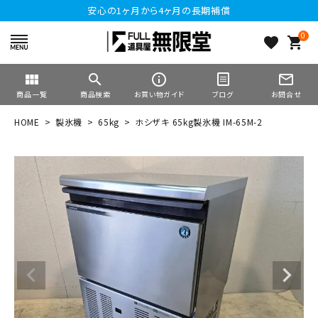
安心の1ヶ月から4ヶ月の長期補償
0
favorite
shopping_cart
view_module
search
info_outline
mail_outline
商品一覧
商品検索
お買い物ガイド
ブログ
お問合せ
HOME
製氷機
65kg
ホシザキ 65kg製氷機 IM-65M-2