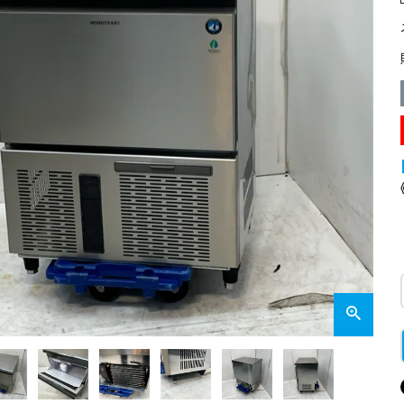
業務用オーブン
チップ・フレークアイス
フライヤー
ビッグアイス・その他
スープレンジ
その他熱機器
その他調理機器
板金物・シンク・調理台