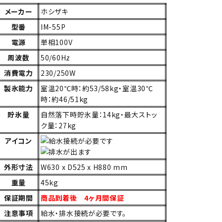
メーカー
ホシザキ
型番
IM-55P
電源
単相100V
周波数
50/60Hz
消費電力
230/250W
製氷能力
室温20℃時：約53/58kg・室温30℃
時：約46/51kg
貯氷量
自然落下時貯氷量：14kg・最大ストッ
ク量：27kg
アイコン
外形寸法
W630 x D525 x H880 mm
重量
45kg
保証期間
商品到着後 4ヶ月間保証
注意事項
給水・排水接続が必要です。