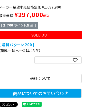
異形
ゆで麺機
定価
¥
1,087,900
¥
297,000
販売価格
税込
製菓・製パン機器
[
2,700
ポイント進呈 ]
SOLD OUT
店舗用家具
送料パターン
200
《送料一覧ページはこちら》
お気に入りに登録する
送料について
商品についてのお問い合わせ