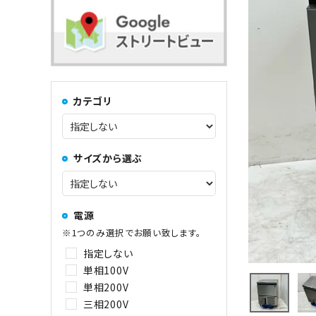
コンロ・レンジ
100kg以上
中華レンジ
カテゴリ
コーヒーマシン関連
サイズから選ぶ
その他
電源
※1つのみ選択でお願い致します。
指定しない
単相100V
単相200V
三相200V