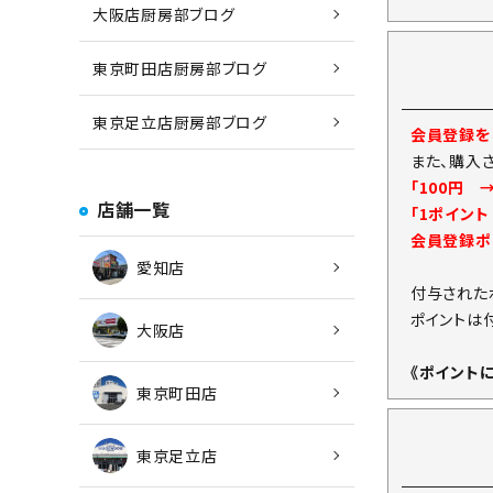
大阪店厨房部ブログ
東京町田店厨房部ブログ
東京足立店厨房部ブログ
会員登録をし
また、購入
「100円 
店舗一覧
「1ポイン
会員登録ポ
愛知店
付与された
ポイントは
大阪店
《ポイント
東京町田店
東京足立店