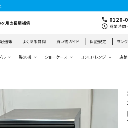
立
0120-
call
4ヶ月の長期補償
schedule
営業時間-9
･配送等
よくある質問
買い物ガイド
保証規定
ラン
ブル
製氷機
ショーケース
コンロ・レンジ
店舗
コールドテーブル
縦型冷凍庫
台下冷凍庫
35kg
リーチインタイプ
ガステーブル
大阪店
製氷機
縦型冷凍冷蔵庫
台下冷凍冷蔵庫
45kg
オープンショーケース
ガスレンジ
東京町田店
対面ショーケース
75kg
ホットショーケース
ネタケース
85kg