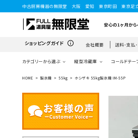
中古厨房機器の無限堂 大阪 愛知 東京町田 東京足
安心の1ヶ月から
info_outline
ショッピングガイド
会社概要
送料･支払
カテゴリーから選ぶ
縦型冷蔵庫
コールドテー
HOME
製氷機
55kg
ホシザキ 55kg製氷機 IM-55P
縦型冷蔵庫
縦型冷蔵庫
台下冷蔵庫
20kg～25kg
小型ショーケース
ガスコンロ
愛知店
ブラストチラー・ショックフ
ワインセラー・ワインクーラ
ショーケース
ドロワータイプ・他
65kg
リーザー
ー