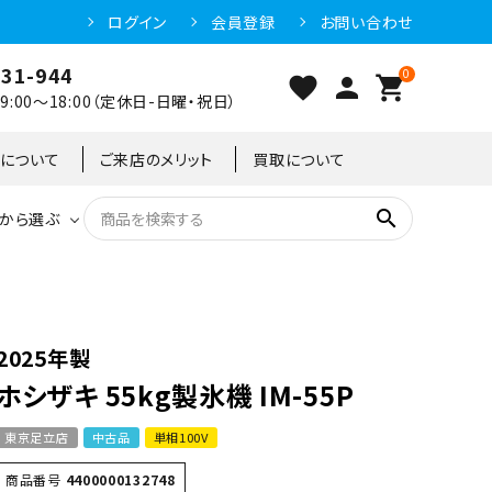
ログイン
会員登録
お問い合わせ
031-944
0
favorite
person
shopping_cart
:00～18:00（定休日-日曜・祝日）
クについて
ご来店のメリット
買取について
search
から選ぶ
洗浄機器
恒温高湿庫
恒温高湿庫
55kg
冷凍ショーケース
IH・電磁調理器・電気コンロ
東京足立店
2025年製
ホシザキ 55kg製氷機 IM-55P
冷凍ストッカー
95kg
東京足立店
中古品
単相100V
商品番号
4400000132748