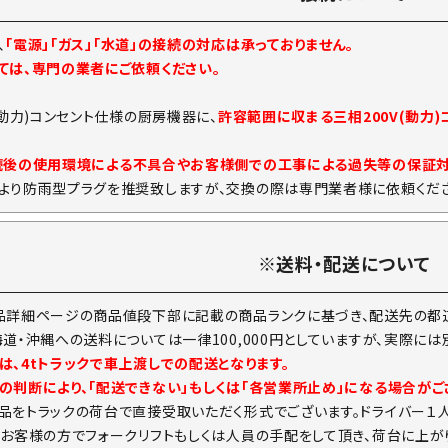
、
「電源」「ガス」「水道」の接続の対応は承っておりません。
ては、専門の業者にご依頼ください。
(動力)コンセント仕様の厨房機器に、
許容範囲に収まる三相200V(動力
続後の使用環境による不具合やお客様側での工事による過失等の保証
より防雨型プラグを推奨致しますが、交換の際は専門業者様に依頼くださ
※送料・配送について
品詳細ページの商品値段下部に記載の商品ランクに基づき、配送先の都道
海道・沖縄への送料については一律100,000円としていますが、実際に
は、4tトラックで車上渡しでの配送となります。
の判断により、「配送できない」もしくは「各営業所止め」になる場合がご
品をトラックの荷台で直接受取いただく形式でございます。ドライバー１
。お客様の方でフォークリフトもしくは人員の手配をして頂き、荷台に上が