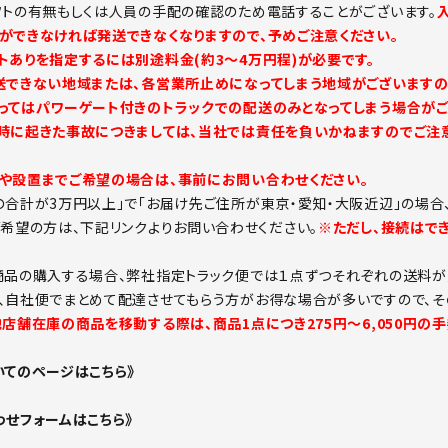
フトの有無もしくは人員の手配の確認のため電話することがございます。
ができなければ発送できなくなりますので、予めご注意ください。
トありを指定するには別途料金(約3～4万円程)が必要です。
送できない地域または、各営業所止めになってしまう地域がございますの
ってはパワーゲート付きのトラックでの配送のみとなってしまう場合がご
時に起きた事故につきましては、当社では責任を負いかねますのでご注意
や設置までご希望の場合は、事前にお問い合わせください。
の合計が3万円以上」で「お届け先ご住所が東京・愛知・大阪近辺」の場合
ご希望の方は、下記リンクよりお問い合わせください。
※ただし、接続はで
商品の購入する場合、弊社指定トラック便では１点ずつそれぞれの送料が
、自社便でまとめて配達させてもらう方がお得な場合が多いですので、そ
他店舗在庫の商品を移動する際は、商品1点につき275円～6,050円の
いてのページはこちら》
わせフォームはこちら》