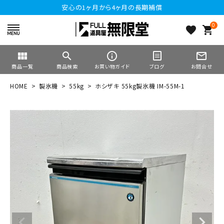
安心の1ヶ月から4ヶ月の長期補償
0
favorite
shopping_cart
view_module
search
info_outline
mail_outline
商品一覧
商品検索
お買い物ガイド
ブログ
お問合せ
HOME
製氷機
55kg
ホシザキ 55kg製氷機 IM-55M-1