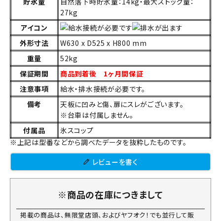
貯氷量
自然落下時貯氷量：14kg・最大ストック量：
27kg
アイコン
外形寸法
W630 x D525 x H800 mm
重量
52kg
保証期間
商品到着後 1ヶ月間保証
注意事項
給水・排水接続が必要です。
備考
天板に凹みと傷、扉にスレがございます。
※台車は付属しません。
付属品
氷スコップ
※上記は型番などから調べたデータを抜粋したものです。
レビューを書く
※商品の在庫につきまして
掲載の商品は、無限堂店頭、およびヤフオク！でも並行して販