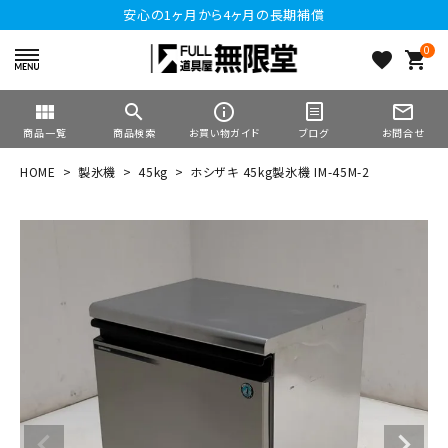
安心の1ヶ月から4ヶ月の長期補償
0
favorite
shopping_cart
view_module
search
info_outline
mail_outline
商品一覧
商品検索
お買い物ガイド
ブログ
お問合せ
HOME
製氷機
45kg
ホシザキ 45kg製氷機 IM-45M-2