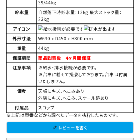
39/44kg
貯氷量
自然落下時貯氷量：12kg 最大ストック量：
23kg
アイコン
外形寸法
W630 x D450 x H800 mm
重量
44kg
保証期間
商品到着後 4ヶ月間保証
注意事項
※給水・排水接続が必要です。
※台車に載せて撮影しております。台車は付属
いたしません。
備考
天板にキズ、へこみあり
外装にキズ、へこみ、スケール跡あり
付属品
スコップ
※上記は型番などから調べたデータを抜粋したものです。
レビューを書く