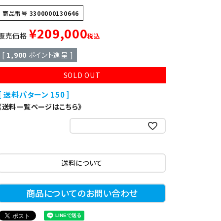
異形
ゆで麺機
商品番号
3300000130646
¥
209,000
販売価格
税込
製菓・製パン機器
[
1,900
ポイント進呈 ]
SOLD OUT
店舗用家具
送料パターン
150
《送料一覧ページはこちら》
お気に入りに登録する
送料について
商品についてのお問い合わせ