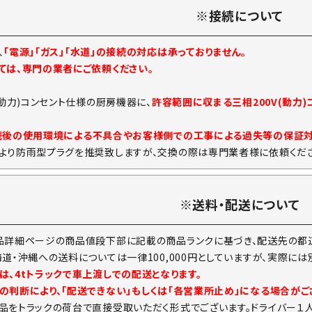
※接続について
、
「電源」「ガス」「水道」の接続の対応は承っておりません。
ては、専門の業者にご依頼ください。
(動力)コンセント仕様の厨房機器に、
許容範囲に収まる三相200V(動力
続後の使用環境による不具合やお客様側での工事による過失等の保証
より防雨型プラグを推奨致しますが、交換の際は専門業者様に依頼くださ
※送料・配送について
品詳細ページの商品値段下部に記載の商品ランクに基づき、配送先の都道
海道・沖縄への送料については一律100,000円としていますが、実際に
は、4tトラックで車上渡しでの配送となります。
の判断により、「配送できない」もしくは「各営業所止め」になる場合がご
品をトラックの荷台で直接受取いただく形式でございます。ドライバー１