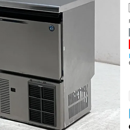
業務用オーブン
チップ・フレークアイス
フライヤー
ビッグアイス・その他
スープレンジ
その他熱機器
その他調理機器
板金物・シンク・調理台