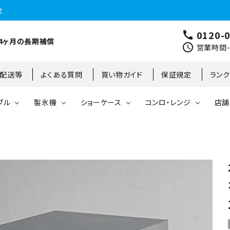
立
0120-
call
4ヶ月の長期補償
schedule
営業時間-9
･配送等
よくある質問
買い物ガイド
保証規定
ラン
ブル
製氷機
ショーケース
コンロ・レンジ
店舗
コールドテーブル
縦型冷凍庫
台下冷凍庫
35kg
リーチインタイプ
ガステーブル
大阪店
製氷機
縦型冷凍冷蔵庫
台下冷凍冷蔵庫
45kg
オープンショーケース
ガスレンジ
東京町田店
対面ショーケース
75kg
ホットショーケース
ネタケース
85kg