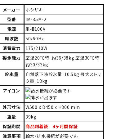
メーカー
ホシザキ
型番
IM-35M-2
電源
単相100V
周波数
50/60Hz
消費電力
175/210W
製氷能力
室温20℃時：約36/38kg 室温30℃時：
約30/33kg
貯氷量
自然落下時貯氷量：10.5kg 最大ストッ
ク量：18kg
アイコン
外形寸法
W500 x D450 x H800 mm
重量
39kg
保証期間
商品到着後 4ヶ月間保証
注意事項
給水・排水接続が必要です。