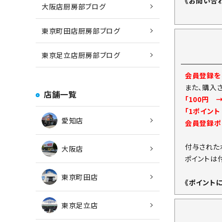
《お問い合
大阪店厨房部ブログ
東京町田店厨房部ブログ
東京足立店厨房部ブログ
会員登録をし
また、購入
店舗一覧
「100円 
「1ポイン
愛知店
会員登録ポ
付与された
大阪店
ポイントは
東京町田店
《ポイント
東京足立店