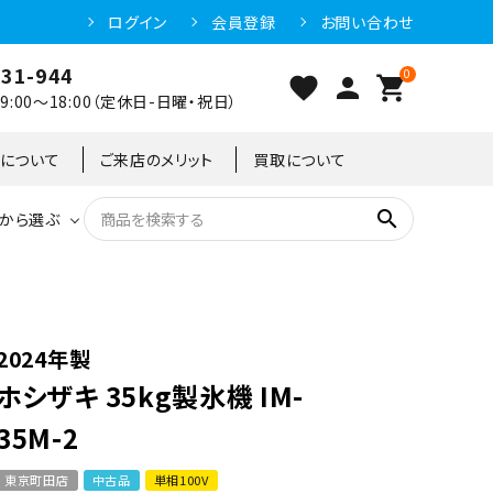
ログイン
会員登録
お問い合わせ
031-944
0
favorite
person
shopping_cart
:00～18:00（定休日-日曜・祝日）
クについて
ご来店のメリット
買取について
search
から選ぶ
洗浄機器
恒温高湿庫
恒温高湿庫
55kg
冷凍ショーケース
IH・電磁調理器・電気コンロ
東京足立店
2024年製
ホシザキ 35kg製氷機 IM-
冷凍ストッカー
95kg
35M-2
東京町田店
中古品
単相100V