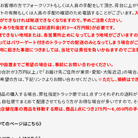
。お客様の方でフォークリフトもしくは人員の手配をして頂き、荷台に上が
フトの有無もしくは人員の手配の確認のため電話することがございます。
ができなければ発送できなくなりますので、予めご注意ください。
トありを指定するには別途料金(約3～4万円程)が必要です。
送できない地域または、各営業所止めになってしまう地域がございますの
ってはパワーゲート付きのトラックでの配送のみとなってしまう場合がご
時に起きた事故につきましては、当社では責任を負いかねますのでご注意
や設置までご希望の場合は、事前にお問い合わせください。
の合計が3万円以上」で「お届け先ご住所が東京・愛知・大阪近辺」の場合
ご希望の方は、下記リンクよりお問い合わせください。
※ただし、接続はで
商品の購入する場合、弊社指定トラック便では１点ずつそれぞれの送料が
、自社便でまとめて配達させてもらう方がお得な場合が多いですので、そ
他店舗在庫の商品を移動する際は、商品1点につき275円～6,050円の
いてのページはこちら》