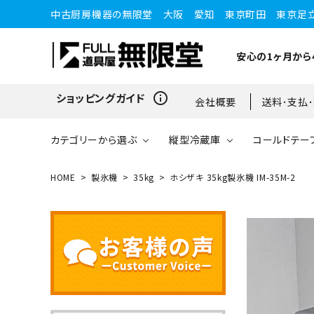
中古厨房機器の無限堂 大阪 愛知 東京町田 東京足
安心の1ヶ月から
info_outline
ショッピングガイド
会社概要
送料･支払
カテゴリーから選ぶ
縦型冷蔵庫
コールドテー
HOME
製氷機
35kg
ホシザキ 35kg製氷機 IM-35M-2
縦型冷蔵庫
縦型冷蔵庫
台下冷蔵庫
20kg～25kg
小型ショーケース
ガスコンロ
愛知店
ブラストチラー・ショックフ
ワインセラー・ワインクーラ
ショーケース
ドロワータイプ・他
65kg
リーザー
ー