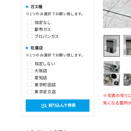
ガス種
※1つのみ選択でお願い致します。
指定なし
都市ガス
プロパンガス
在庫店
※1つのみ選択でお願い致します。
指定しない
大阪店
愛知店
東京町田店
東京足立店
※写真の写りに
気になる箇所が
絞り込んで検索
manage_search