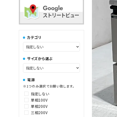
コンロ・レンジ
100kg以上
中華レンジ
カテゴリ
コーヒーマシン関連
サイズから選ぶ
その他
電源
※1つのみ選択でお願い致します。
指定しない
単相100V
単相200V
三相200V