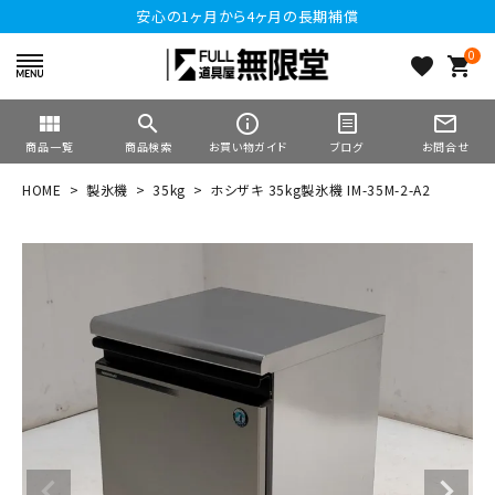
安心の1ヶ月から4ヶ月の長期補償
0
favorite
shopping_cart
view_module
search
info_outline
mail_outline
商品一覧
商品検索
お買い物ガイド
ブログ
お問合せ
HOME
製氷機
35kg
ホシザキ 35kg製氷機 IM-35M-2-A2