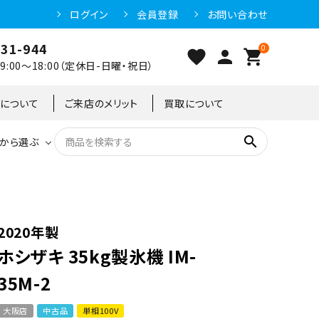
ログイン
会員登録
お問い合わせ
031-944
0
favorite
person
shopping_cart
:00～18:00（定休日-日曜・祝日）
クについて
ご来店のメリット
買取について
search
から選ぶ
洗浄機器
恒温高湿庫
恒温高湿庫
55kg
冷凍ショーケース
IH・電磁調理器・電気コンロ
東京足立店
2020年製
ホシザキ 35kg製氷機 IM-
冷凍ストッカー
95kg
35M-2
大阪店
中古品
単相100V