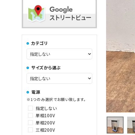
コンロ・レンジ
100kg以上
中華レンジ
カテゴリ
コーヒーマシン関連
サイズから選ぶ
その他
電源
※1つのみ選択でお願い致します。
指定しない
単相100V
単相200V
三相200V