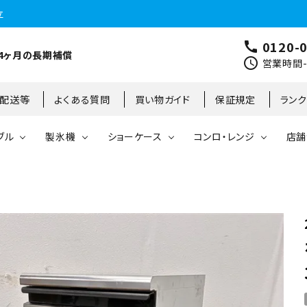
立
0120-
call
4ヶ月の長期補償
schedule
営業時間-9
･配送等
よくある質問
買い物ガイド
保証規定
ラン
ブル
製氷機
ショーケース
コンロ・レンジ
店舗
コールドテーブル
縦型冷凍庫
台下冷凍庫
35kg
リーチインタイプ
ガステーブル
大阪店
製氷機
縦型冷凍冷蔵庫
台下冷凍冷蔵庫
45kg
オープンショーケース
ガスレンジ
東京町田店
対面ショーケース
75kg
ホットショーケース
ネタケース
85kg