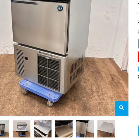
業務用オーブン
チップ・フレークアイス
フライヤー
ビッグアイス・その他
スープレンジ
その他熱機器
その他調理機器
板金物・シンク・調理台