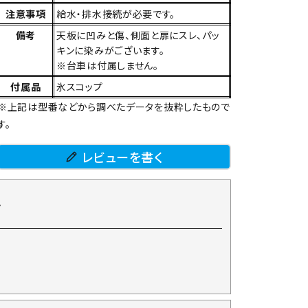
注意事項
給水・排水接続が必要です。
備考
天板に凹みと傷、側面と扉にスレ、パッ
キンに染みがございます。
※台車は付属しません。
付属品
氷スコップ
※上記は型番などから調べたデータを抜粋したもので
す。
レビューを書く
て