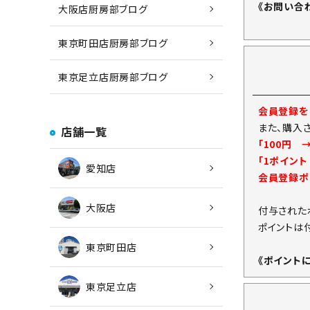
《お問い合
大阪店厨房部ブログ
東京町田店厨房部ブログ
東京足立店厨房部ブログ
会員登録をし
また、購入
店舗一覧
「100円 
「1ポイン
愛知店
会員登録ポ
大阪店
付与された
ポイントは
東京町田店
《ポイント
東京足立店