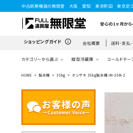
中古厨房機器の無限堂 大阪 愛知 東京町田 東京足
安心の1ヶ月から
info_outline
ショッピングガイド
会社概要
送料･支払
カテゴリーから選ぶ
縦型冷蔵庫
コールドテー
HOME
製氷機
35kg
ホシザキ 35kg製氷機 IM-35M-2
縦型冷蔵庫
縦型冷蔵庫
台下冷蔵庫
20kg～25kg
小型ショーケース
ガスコンロ
愛知店
ブラストチラー・ショックフ
ワインセラー・ワインクーラ
ショーケース
ドロワータイプ・他
65kg
リーザー
ー