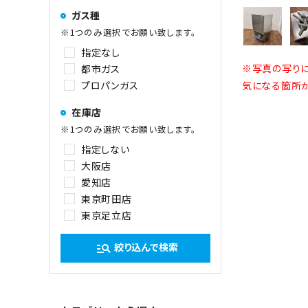
ガス種
※1つのみ選択でお願い致します。
指定なし
※写真の写りに
都市ガス
プロパンガス
気になる箇所が
在庫店
※1つのみ選択でお願い致します。
指定しない
大阪店
愛知店
東京町田店
東京足立店
絞り込んで検索
manage_search