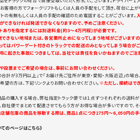
品をトラックの荷台で直接受取いただく形式でございます。ドライバー１
。お客様の方でフォークリフトもしくは人員の手配をして頂き、荷台に上が
フトの有無もしくは人員の手配の確認のため電話することがございます。
ができなければ発送できなくなりますので、予めご注意ください。
トありを指定するには別途料金(約3～4万円程)が必要です。
送できない地域または、各営業所止めになってしまう地域がございますの
ってはパワーゲート付きのトラックでの配送のみとなってしまう場合がご
時に起きた事故につきましては、当社では責任を負いかねますのでご注意
や設置までご希望の場合は、事前にお問い合わせください。
の合計が3万円以上」で「お届け先ご住所が東京・愛知・大阪近辺」の場合
ご希望の方は、下記リンクよりお問い合わせください。
※ただし、接続はで
商品の購入する場合、弊社指定トラック便では１点ずつそれぞれの送料が
、自社便でまとめて配達させてもらう方がお得な場合が多いですので、そ
他店舗在庫の商品を移動する際は、商品1点につき275円～6,050円の
いてのページはこちら》