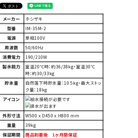
メーカー
ホシザキ
型番
IM-35M-2
電源
単相100V
周波数
50/60Hz
消費電力
190/210W
製氷能力
室温20℃時：約36/38kg・室温30℃
時：約30/33kg
貯氷量
自然落下時貯氷量：10.5kg・最大ストッ
ク量：18kg
アイコン
外形寸法
W500 x D450 x H800 mm
重量
39kg
保証期間
商品到着後 1ヶ月間保証