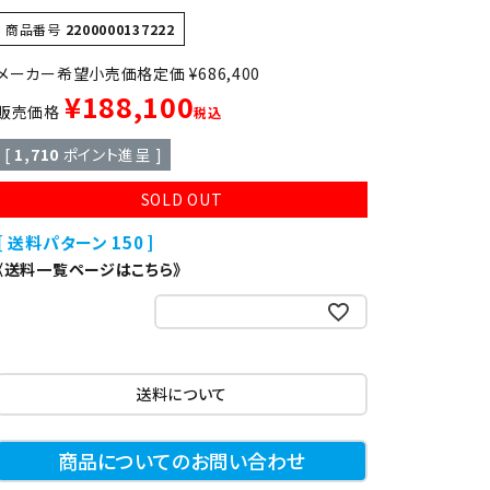
異形
ゆで麺機
商品番号
2200000137222
定価
¥
686,400
製菓・製パン機器
¥
188,100
販売価格
税込
[
1,710
ポイント進呈 ]
店舗用家具
SOLD OUT
送料パターン
150
《送料一覧ページはこちら》
お気に入りに登録する
送料について
商品についてのお問い合わせ