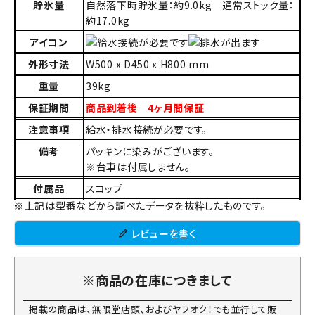
貯氷量
自然落下時貯氷量：約9.0kg 通常ストック量：
約17.0kg
アイコン
外形寸法
W500 x D450 x H800 mm
重量
39kg
保証期間
商品到着後 4ヶ月間保証
注意事項
給水・排水接続が必要です。
備考
パッキンに染みがございます。
※台車は付属しません。
付属品
スコップ
※上記は型番などから調べたデータを抜粋したものです。
レビューを書く
※商品の在庫につきまして
掲載の商品は、無限堂店頭、およびヤフオク！でも並行して販