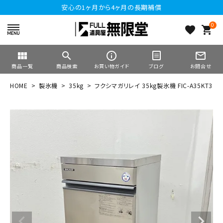
安心の1ヶ月から4ヶ月の長期補償
0
favorite
shopping_cart
view_module
search
info_outline
mail_outline
商品一覧
商品検索
お買い物ガイド
ブログ
お問合せ
HOME
製氷機
35kg
フクシマガリレイ 35kg製氷機 FIC-A35KT3