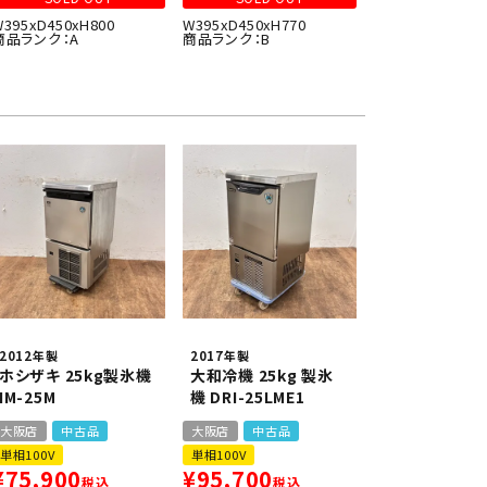
W395xD450xH800
W395xD450xH770
商品ランク：A
商品ランク：B
2012年製
2017年製
ホシザキ 25kg製氷機
大和冷機 25kg 製氷
IM-25M
機 DRI-25LME1
大阪店
中古品
大阪店
中古品
単相100V
単相100V
¥
75,900
¥
95,700
税込
税込