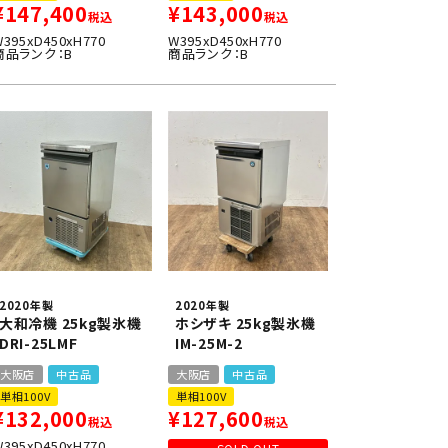
¥
147,400
¥
143,000
税込
税込
W395xD450xH770
W395xD450xH770
商品ランク：B
商品ランク：B
2020年製
2020年製
大和冷機 25kg製氷機
ホシザキ 25kg製氷機
DRI-25LMF
IM-25M-2
大阪店
中古品
大阪店
中古品
単相100V
単相100V
¥
132,000
¥
127,600
税込
税込
W395xD450xH770