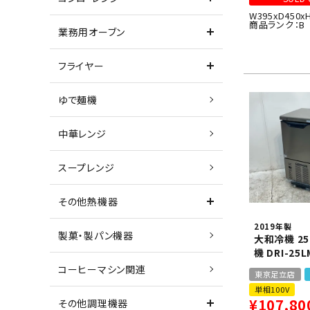
W395xD450x
商品ランク：B
業務用オーブン
フライヤー
ゆで麺機
中華レンジ
スープレンジ
その他熱機器
2019年製
製菓・製パン機器
大和冷機 25
機 DRI-25L
コーヒーマシン関連
東京足立店
単相100V
¥
107,80
その他調理機器