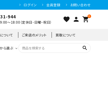
ログイン
会員登録
お問い合わせ
031-944
0
favorite
person
shopping_cart
:00～18:00（定休日-日曜・祝日）
クについて
ご来店のメリット
買取について
search
から選ぶ
洗浄機器
恒温高湿庫
恒温高湿庫
55kg
冷凍ショーケース
IH・電磁調理器・電気コンロ
東京足立店
冷凍ストッカー
95kg