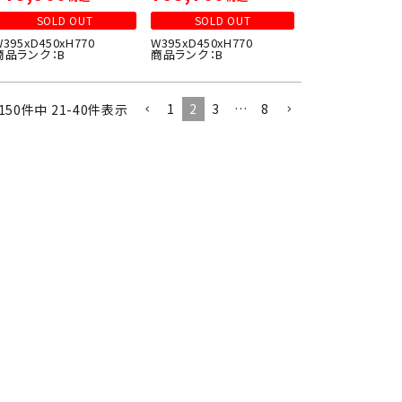
SOLD OUT
SOLD OUT
W395xD450xH770
W395xD450xH770
商品ランク：B
商品ランク：B
1
2
3
…
8
150
件中
21
-
40
件表示