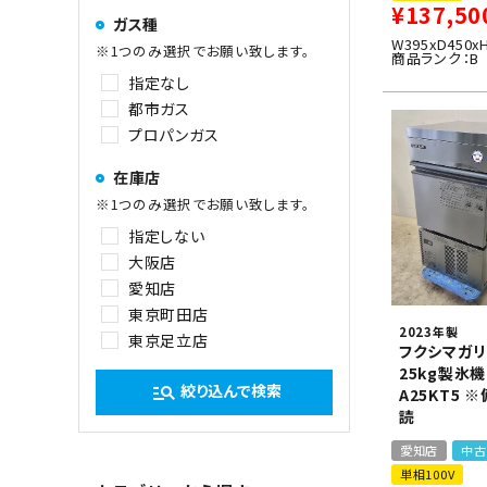
¥
137,50
ガス種
W395xD450x
※1つのみ選択でお願い致します。
商品ランク：B
指定なし
都市ガス
プロパンガス
在庫店
※1つのみ選択でお願い致します。
指定しない
大阪店
愛知店
東京町田店
2023年製
東京足立店
フクシマガリ
25kg製氷機 
絞り込んで検索
manage_search
A25KT5 
読
愛知店
中古
単相100V