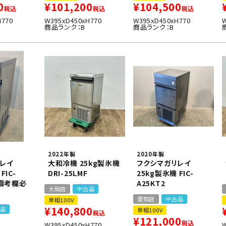
0
¥
101,200
¥
104,500
税込
税込
税込
H770
W395xD450xH770
W395xD450xH770
商品ランク：B
商品ランク：B
2022年製
2020年製
レイ
大和冷機 25kg製氷機
フクシマガリレイ
FIC-
DRI-25LMF
25kg製氷機 FIC-
※備考欄必
A25KT2
大阪店
中古品
愛知店
中古品
単相100V
¥
140,800
品
単相100V
税込
¥
121,000
税込
W395xD450xH770