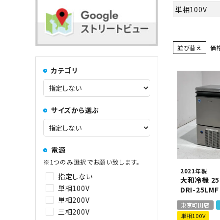
コンロ・レンジ
100kg以上
単相100V
中華レンジ
並び替え
価
カテゴリ
コーヒーマシン関連
サイズから選ぶ
その他
電源
※1つのみ選択でお願い致します。
2021年製
指定しない
大和冷機 2
単相100V
DRI-25LMF
単相200V
東京町田店
三相200V
単相100V