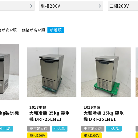
業務用オーブン
チップ・フレークアイス
フライヤー
ビッグアイス・その他
単相200V
三相200V
スープレンジ
その他熱機器
格が安い順
価格が高い順
新着順
その他調理機器
板金物・シンク・調理台
2018年製
2019年製
5kg製氷機
大和冷機 25kg 製氷
大和冷機 25kg 製氷
機 DRI-25LME1
機 DRI-25LME1
中古品
東京足立店
中古品
東京足立店
中古品
単相100V
単相100V