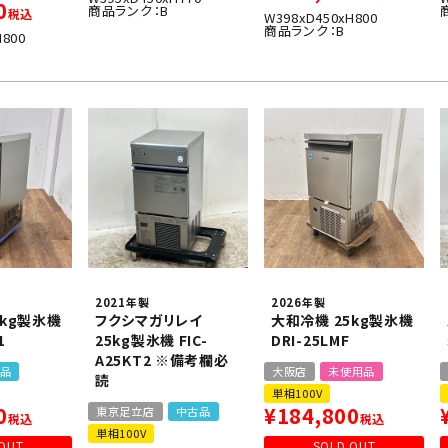
0
商品ランク：B
税込
W398xD450xH800
商品ランク：B
H800
2021年製
2026年製
5kg製氷機
フクシマガリレイ
大和冷機 25kg製氷機
1
25kg製氷機 FIC-
DRI-25LMF
A25KT2 ※備考欄必
品
大阪店
未使用品
読
単相100V
0
¥
184,800
東京足立店
中古品
税込
税込
単相100V
OUT
SOLD OUT