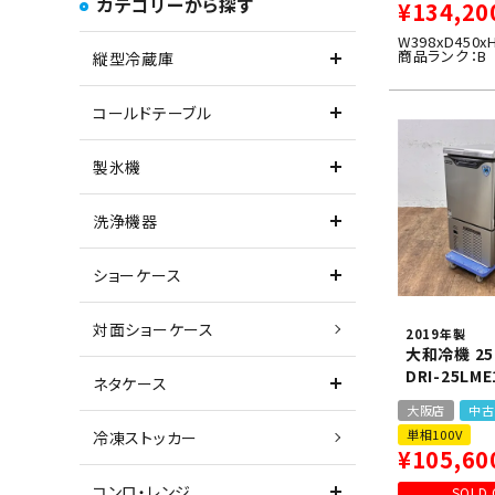
カテゴリーから探す
¥
134,20
W398xD450x
商品ランク：B
縦型冷蔵庫
コールドテーブル
製氷機
洗浄機器
ショーケース
対面ショーケース
2019年製
大和冷機 2
DRI-25LME
ネタケース
大阪店
中古
単相100V
冷凍ストッカー
¥
105,60
コンロ・レンジ
SOLD 