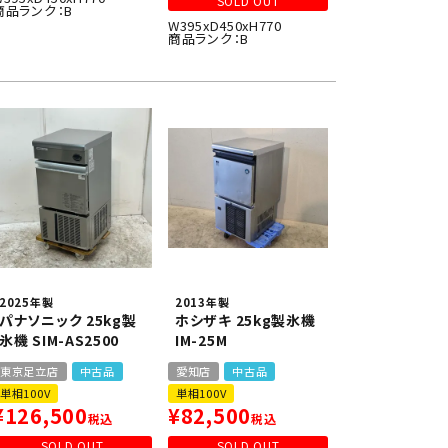
SOLD OUT
商品ランク：B
W395xD450xH770
商品ランク：B
2025年製
2013年製
パナソニック 25kg製
ホシザキ 25kg製氷機
氷機 SIM-AS2500
IM-25M
東京足立店
中古品
愛知店
中古品
単相100V
単相100V
¥
126,500
¥
82,500
税込
税込
SOLD OUT
SOLD OUT