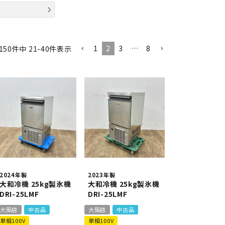
異形
ゆで麺機
製菓・製パン機器
1
2
3
…
8
150
件中
21
-
40
件表示
店舗用家具
2024年製
2023年製
大和冷機 25kg製氷機
大和冷機 25kg製氷機
DRI-25LMF
DRI-25LMF
大阪店
中古品
大阪店
中古品
単相100V
単相100V