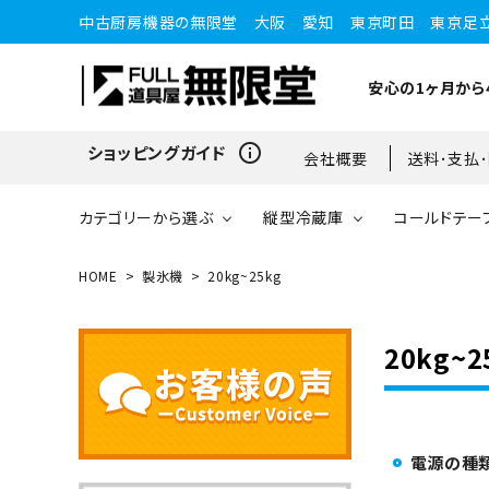
中古厨房機器の無限堂 大阪 愛知 東京町田 東京足
安心の1ヶ月から
info_outline
ショッピングガイド
会社概要
送料･支払
カテゴリーから選ぶ
縦型冷蔵庫
コールドテー
HOME
製氷機
20kg~25kg
縦型冷蔵庫
縦型冷蔵庫
台下冷蔵庫
20kg～25kg
小型ショーケース
ガスコンロ
愛知店
20kg~2
ブラストチラー・ショックフ
ワインセラー・ワインクーラ
ショーケース
ドロワータイプ・他
65kg
リーザー
ー
電源の種