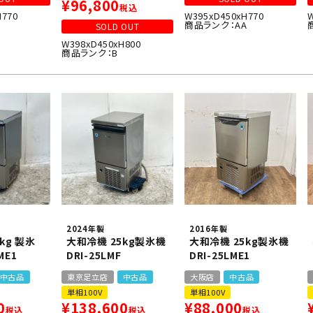
¥
96,800
税込
H770
W395xD450xH770
商品ランク：AA
SOLD OUT
W398xD450xH800
商品ランク：B
2024年製
2016年製
kg 製氷
大和冷機 25kg製氷機
大和冷機 25kg製氷機
ME1
DRI-25LMF
DRI-25LME1
中古品
東京足立店
中古品
大阪店
中古品
単相100V
単相100V
0
¥
138,600
¥
88,000
税込
税込
税込