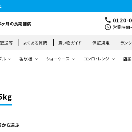
立
0120-
call
4ヶ月の長期補償
schedule
営業時間-9
･配送等
よくある質問
買い物ガイド
保証規定
ラン
ブル
製氷機
ショーケース
コンロ・レンジ
店舗
コールドテーブル
縦型冷凍庫
台下冷凍庫
35kg
リーチインタイプ
ガステーブル
大阪店
製氷機
縦型冷凍冷蔵庫
台下冷凍冷蔵庫
45kg
オープンショーケース
ガスレンジ
東京町田店
5kg
対面ショーケース
75kg
ホットショーケース
ネタケース
85kg
類から選ぶ