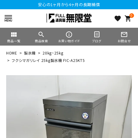
安心の1ヶ月から4ヶ月の長期補償
0
favorite
shopping_cart
view_module
search
info_outline
mail_outline
商品一覧
商品検索
お買い物ガイド
ブログ
お問合せ
HOME
製氷機
20kg~25kg
フクシマガリレイ 25kg製氷機 FIC-A25KT5