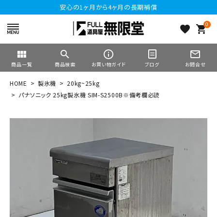
安心の1ヶ月から4ヶ月の長期補償
0
favorite
shopping_cart
view_module
search
info_outline
mail_outline
商品一覧
商品検索
お買い物ガイド
ブログ
お問合せ
HOME
製氷機
20kg~25kg
パナソニック 25kg製氷機 SIM-S2500B※備考欄必読