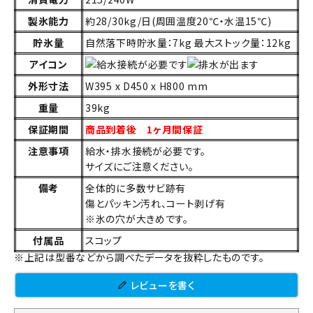
製氷能力
約28/30kg/日(周囲温度20℃・水温15℃)
貯氷量
自然落下時貯氷量：7kg 最大ストック量：12kg
アイコン
外形寸法
W395 x D450 x H800 mm
重量
39kg
保証期間
商品到着後 1ヶ月間保証
注意事項
給水・排水接続が必要です。
サイズにご注意ください。
備考
全体的に多数サビ跡有
傷とパッキン汚れ、コート剥げ有
※氷の穴が大きめです。
付属品
スコップ
※上記は型番などから調べたデータを抜粋したものです。
レビューを書く