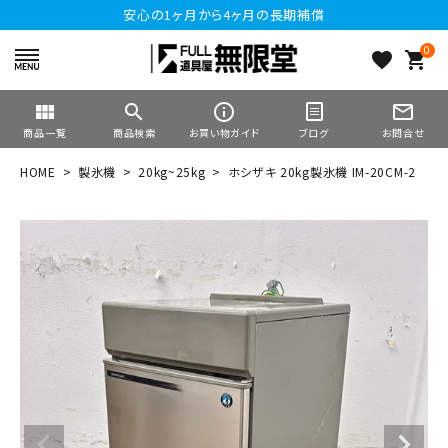
安心の1ヶ月から4ヶ月の長期補償
0
favorite
shopping_cart
view_module
search
info_outline
mail_outline
商品一覧
商品検索
お買い物ガイド
ブログ
お問合せ
HOME
製氷機
20kg~25kg
ホシザキ 20kg製氷機 IM-20CM-2