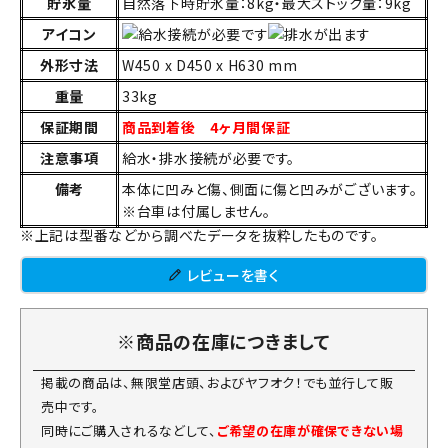
貯氷量
自然落下時貯氷量：8kg・最大ストック量：9kg
アイコン
外形寸法
W450 x D450 x H630 mm
重量
33kg
保証期間
商品到着後 4ヶ月間保証
注意事項
給水・排水接続が必要です。
備考
本体に凹みと傷、側面に傷と凹みがございます。
※台車は付属しません。
※上記は型番などから調べたデータを抜粋したものです。
レビューを書く
※商品の在庫につきまして
掲載の商品は、無限堂店頭、およびヤフオク！でも並行して販
売中です。
同時にご購入されるなどして、
ご希望の在庫が確保できない場