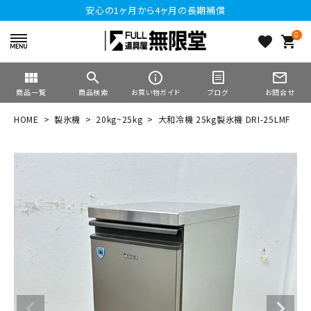
安心の1ヶ月から4ヶ月の長期補償
0
favorite
shopping_cart
view_module
search
info_outline
mail_outline
商品一覧
商品検索
お買い物ガイド
ブログ
お問合せ
HOME
製氷機
20kg~25kg
大和冷機 25kg製氷機 DRI-25LMF