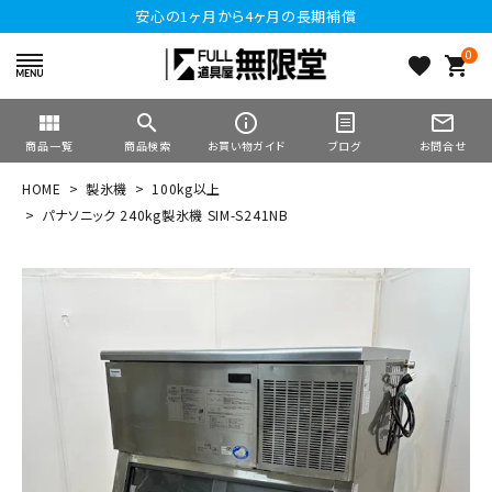
安心の1ヶ月から4ヶ月の長期補償
0
favorite
shopping_cart
view_module
search
info_outline
mail_outline
商品一覧
商品検索
お買い物ガイド
ブログ
お問合せ
HOME
製氷機
100kg以上
パナソニック 240kg製氷機 SIM-S241NB