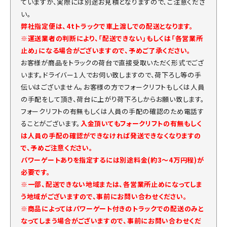
ていますが、実際には別途お見積となりますので、ご注意くださ
い。
弊社指定便は、4tトラックで車上渡しでの配送となります。
※運送業者の判断により、「配送できない」もしくは「各営業所
止め」になる場合がございますので、予めご了承ください。
お客様が商品をトラックの荷台で直接受取いただく形式でござ
います。ドライバー１人でお伺い致しますので、荷下ろし等の手
伝いはございません。お客様の方でフォークリフトもしくは人員
の手配をして頂き、荷台に上がり荷下ろしからお願い致します。
フォークリフトの有無もしくは人員の手配の確認のため電話す
ることがございます。
入金頂いてもフォークリフトの有無もしく
は人員の手配の確認ができなければ発送できなくなりますの
で、予めご注意ください。
パワーゲートありを指定するには別途料金(約3～4万円程)が
必要です。
※一部、配送できない地域または、各営業所止めになってしま
う地域がございますので、事前にお問い合わせください。
※商品によってはパワーゲート付きのトラックでの配送のみと
なってしまう場合がございますので、事前にお問い合わせくだ