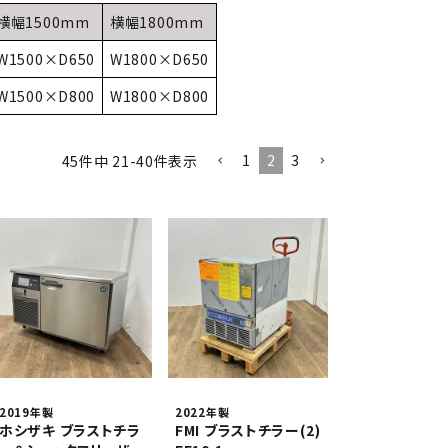
異形
ゆで麺機
横幅1500mm
横幅1800mm
W1500×D650
W1800×D650
製菓・製パン機器
W1500×D800
W1800×D800
1
2
3
店舗用家具
45
件中
21
-
40
件表示
2019年製
2022年製
ホシザキ ブラストチラ
FMI ブラストチラー(2)