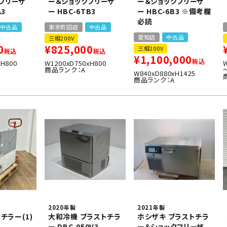
フリーザ
ー＆ショックフリーザ
ー＆ショックフリーザ
A3
ー HBC-6TB3
ー HBC-6B3 ※備考欄
必読
中古品
東京町田店
中古品
愛知店
中古品
三相200V
0
¥
825,000
三相200V
税込
税込
¥
1,100,000
税込
xH800
W1200xD750xH800
W
商品ランク：A
W840xD880xH1425
商品ランク：A
2020年製
2021年製
トチラー(1)
大和冷機 ブラストチラ
ホシザキ ブラストチラ
ー DBC-050V3
ー＆ショックフリーザ