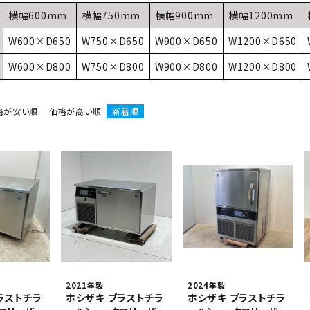
業務用オーブン
チップ・フレークアイス
フライヤー
ビッグアイス・その他
横幅600mm
横幅750mm
横幅900mm
横幅1200mm
W600×D650
W750×D650
W900×D650
W1200×D650
スープレンジ
その他熱機器
W600×D800
W750×D800
W900×D800
W1200×D800
その他調理機器
板金物・シンク・調理台
格が安い順
価格が高い順
新着順
2021年製
2024年製
ラストチラ
ホシザキ ブラストチラ
ホシザキ ブラストチラ