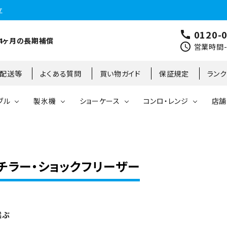
立
0120-
call
4ヶ月の長期補償
schedule
営業時間-9
･配送等
よくある質問
買い物ガイド
保証規定
ラン
ブル
製氷機
ショーケース
コンロ・レンジ
店舗
コールドテーブル
縦型冷凍庫
台下冷凍庫
35kg
リーチインタイプ
ガステーブル
大阪店
製氷機
縦型冷凍冷蔵庫
台下冷凍冷蔵庫
45kg
オープンショーケース
ガスレンジ
東京町田店
チラー・ショックフリーザー
対面ショーケース
75kg
ホットショーケース
ネタケース
85kg
選ぶ