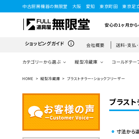
中古厨房機器の無限堂 大阪 愛知 東京町田 東京足
安心の1ヶ月から
info_outline
ショッピングガイド
会社概要
送料･支払
カテゴリーから選ぶ
縦型冷蔵庫
コールドテー
HOME
縦型冷蔵庫
ブラストチラー・ショックフリーザー
縦型冷蔵庫
縦型冷蔵庫
台下冷蔵庫
20kg～25kg
小型ショーケース
ガスコンロ
愛知店
ブラスト
ブラストチラー・ショックフ
ワインセラー・ワインクーラ
ショーケース
ドロワータイプ・他
65kg
リーザー
ー
寸法から