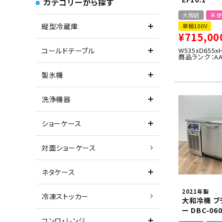
カテゴリーから探す
大阪店
未使
縦型冷蔵庫
単相100V
¥
715,00
W535xD655x
コールドテーブル
商品ランク：A
製氷機
洗浄機器
ショーケース
対面ショーケース
ネタケース
2021年製
冷凍ストッカー
大和冷機 ブ
ー DBC-06
コンロ・レンジ