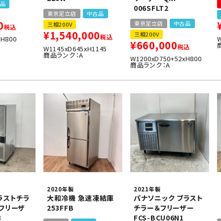
品
006SFLT2
東京足立店
中古品
0
東京足立店
中古品
三相200V
税込
¥
1,540,000
三相200V
税込
xH800
¥
660,000
税込
W1145xD645xH1145
商品ランク：A
W1200xD750+52xH800
商品ランク：A
2020年製
2021年製
ラストチラ
大和冷機 急速凍結庫
パナソニック ブラスト
フリーザ
253FFB
チラー＆フリーザー
3
FCS-BCU06N1