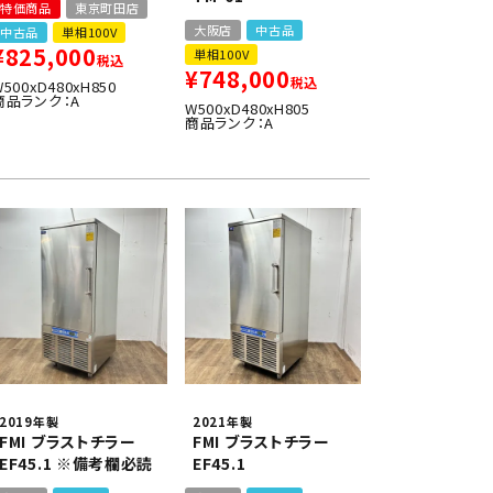
特価商品
東京町田店
大阪店
中古品
中古品
単相100V
¥
825,000
単相100V
税込
¥
748,000
税込
W500xD480xH850
商品ランク：A
W500xD480xH805
商品ランク：A
2019年製
2021年製
FMI ブラストチラー
FMI ブラストチラー
EF45.1 ※備考欄必読
EF45.1