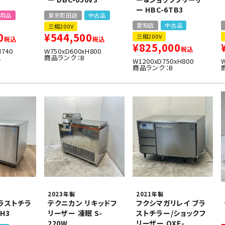
ー HBC-6TB3
用品
東京町田店
中古品
愛知店
中古品
三相200V
0
¥
544,500
三相200V
税込
税込
¥
825,000
税込
H740
W750xD600xH800
A
商品ランク：B
W1200xD750xH800
商品ランク：B
2023年製
2021年製
ラストチラ
テクニカン リキッドフ
フクシマガリレイ ブラ
0H3
リーザー 凍眠 S-
ストチラー/ショックフ
220W
リーザー QXF-