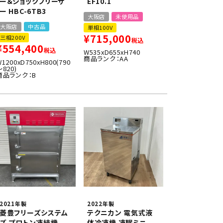
ー＆ショックフリーザ
EF10.1
ー HBC-6TB3
大阪店
未使用品
大阪店
中古品
単相100V
¥
715,000
三相200V
税込
¥
554,400
税込
W535xD655xH740
商品ランク：AA
1200xD750xH800(790
～820)
商品ランク：B
2021年製
2022年製
菱豊フリーズシステム
テクニカン 電気式液
ズ プロトン凍結機
体冷凍機 凍眠ミニ