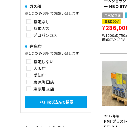
ー＆ショック
ー HBC-6T
ガス種
※1つのみ選択でお願い致します。
東京足立店
指定なし
三相200V
¥
286,00
都市ガス
プロパンガス
W1200xD750
商品ランク：B
在庫店
※1つのみ選択でお願い致します。
指定しない
大阪店
愛知店
東京町田店
東京足立店
絞り込んで検索
manage_search
2022年製
FMI ブラス
EF10.1