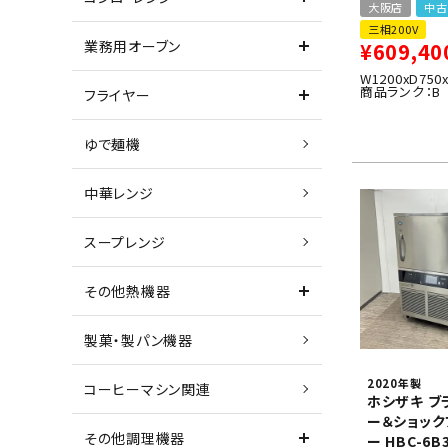
大阪店
中古
三相200V
業務用オーブン
¥
609,40
W1200xD750
商品ランク：B
フライヤー
ゆで麺機
中華レンジ
スープレンジ
その他熱機器
製菓・製パン機器
2020年製
コーヒーマシン関連
ホシザキ ブ
ー＆ショック
その他調理機器
ー HBC-6B