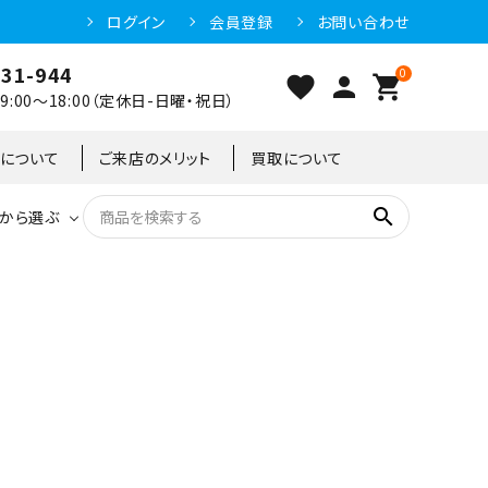
ログイン
会員登録
お問い合わせ
031-944
0
favorite
person
shopping_cart
:00～18:00（定休日-日曜・祝日）
クについて
ご来店のメリット
買取について
search
から選ぶ
洗浄機器
恒温高湿庫
恒温高湿庫
55kg
冷凍ショーケース
IH・電磁調理器・電気コンロ
東京足立店
冷凍ストッカー
95kg