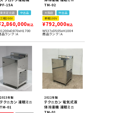
PF-15A
TM-02
東京足立店
中古品
大阪店
中古品
三相200V
単相100V
¥
2,860,000
¥
792,000
税込
税込
W1200xD870xH1700
W537xD505xH1004
商品ランク：A
商品ランク：A
2023年製
2022年製
テクニカン 凍眠ミニ
テクニカン 電気式液
TM-01
体冷凍機 凍眠ミニ
TM-01