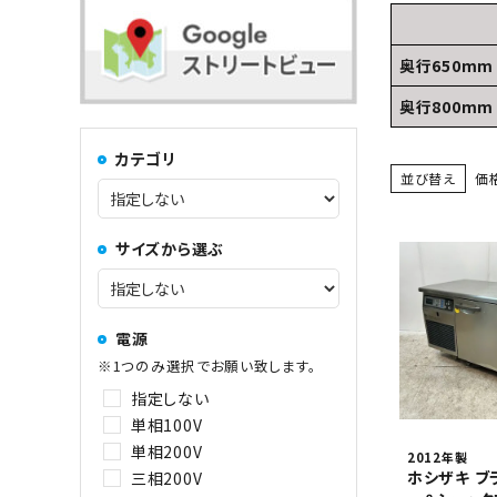
コンロ・レンジ
100kg以上
奥行650mm
中華レンジ
奥行800mm
カテゴリ
コーヒーマシン関連
並び替え
価
サイズから選ぶ
その他
電源
※1つのみ選択でお願い致します。
指定しない
単相100V
単相200V
2012年製
ホシザキ ブ
三相200V