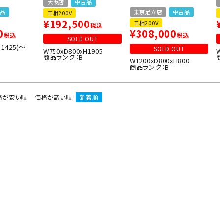
大阪店
中古品
品
東京足立店
中古品
三相200V
¥
192,500
三相200V
税込
0
¥
308,000
税込
税込
SOLD OUT
H1425(～
SOLD OUT
W750xD800xH1905
商品ランク：B
W1200xD800xH800
商品ランク：B
格が安い順
価格が高い順
新着順