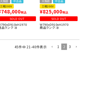
大阪店
中古品
大阪店
中古品
三相200V
三相200V
¥
748,000
¥
825,000
税込
税込
SOLD OUT
SOLD OUT
W790xD910xH1970
W790xD910xH1970
商品ランク：B
商品ランク：B
1
2
3
45
件中
21
-
40
件表示