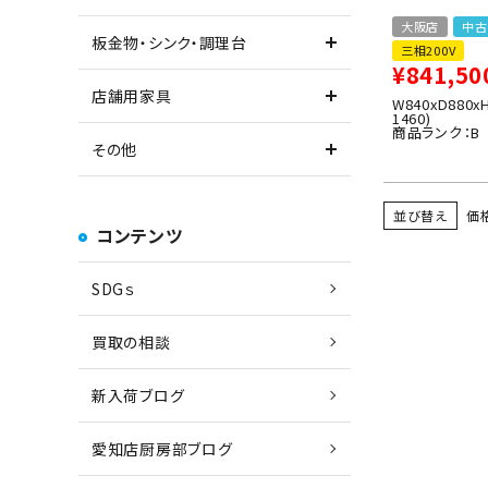
大阪店
中古
板金物・シンク・調理台
三相200V
¥
841,50
店舗用家具
W840xD880x
1460)
商品ランク：B
その他
並び替え
価
コンテンツ
SDGｓ
買取の相談
新入荷ブログ
愛知店厨房部ブログ