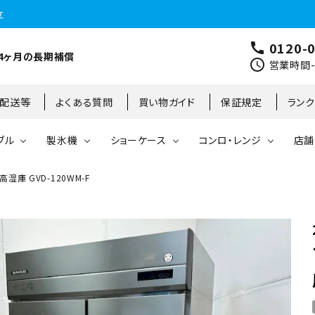
立
0120-
call
4ヶ月の長期補償
schedule
営業時間-9
･配送等
よくある質問
買い物ガイド
保証規定
ラン
ブル
製氷機
ショーケース
コンロ・レンジ
店舗
庫 GVD-120WM-F
コールドテーブル
縦型冷凍庫
台下冷凍庫
35kg
リーチインタイプ
ガステーブル
大阪店
製氷機
縦型冷凍冷蔵庫
台下冷凍冷蔵庫
45kg
オープンショーケース
ガスレンジ
東京町田店
対面ショーケース
75kg
ホットショーケース
ネタケース
85kg