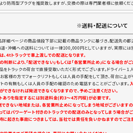
より防雨型プラグを推奨致しますが、交換の際は専門業者様に依頼くださ
※送料・配送について
品詳細ページの商品値段下部に記載の商品ランクに基づき、配送先の都道
海道・沖縄への送料については一律100,000円としていますが、実際に
は、4tトラックで車上渡しでの配送となります。
の判断により、「配送できない」もしくは「各営業所止め」になる場合がご
品をトラックの荷台で直接受取いただく形式でございます。ドライバー１
。お客様の方でフォークリフトもしくは人員の手配をして頂き、荷台に上が
フトの有無もしくは人員の手配の確認のため電話することがございます。
ができなければ発送できなくなりますので、予めご注意ください。
トありを指定するには別途料金(約3～4万円程)が必要です。
送できない地域または、各営業所止めになってしまう地域がございますの
ってはパワーゲート付きのトラックでの配送のみとなってしまう場合がご
時に起きた事故につきましては、当社では責任を負いかねますのでご注意