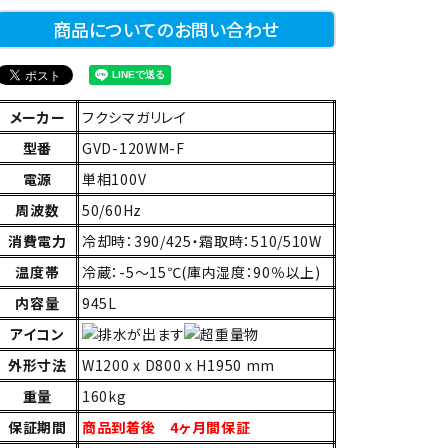
商品についてのお問い合わせ
メーカー
フクシマガリレイ
型番
GVD-120WM-F
電源
単相100V
周波数
50/60Hz
消費電力
冷却時：390/425・霜取時：510/510W
温度帯
冷蔵：-5～15℃(庫内湿度：90％以上)
内容量
945L
アイコン
外形寸法
W1200 x D800 x H1950 mm
重量
160kg
保証期間
商品到着後 4ヶ月間保証