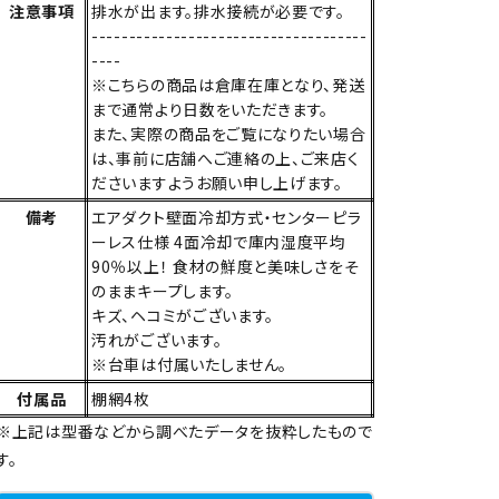
注意事項
排水が出ます。排水接続が必要です。
-------------------------------------
----
※こちらの商品は倉庫在庫となり、発送
まで通常より日数をいただきます。
また、実際の商品をご覧になりたい場合
は、事前に店舗へご連絡の上、ご来店く
ださいますようお願い申し上げます。
備考
エアダクト壁面冷却方式・センターピラ
ーレス仕様 4面冷却で庫内湿度平均
90％以上！ 食材の鮮度と美味しさをそ
のままキープします。
キズ、ヘコミがございます。
汚れがございます。
※台車は付属いたしません。
付属品
棚網4枚
※上記は型番などから調べたデータを抜粋したもので
す。