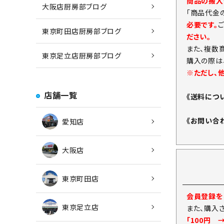
商品の搬入
大阪店厨房部ブログ
「商品代金
必要です。
東京町田店厨房部ブログ
ださい。
また、複数
東京足立店厨房部ブログ
購入の際は
※ただし、
店舗一覧
《送料につ
《お問い合
愛知店
大阪店
東京町田店
会員登録をし
東京足立店
また、購入
「100円 