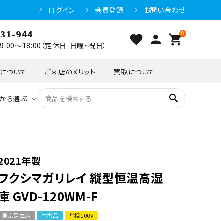
ログイン
会員登録
お問い合わせ
031-944
0
favorite
person
shopping_cart
:00～18:00（定休日-日曜・祝日）
クについて
ご来店のメリット
買取について
search
から選ぶ
洗浄機器
恒温高湿庫
恒温高湿庫
55kg
冷凍ショーケース
IH・電磁調理器・電気コンロ
東京足立店
2021年製
フクシマガリレイ 縦型恒温高湿
冷凍ストッカー
95kg
庫 GVD-120WM-F
東京足立店
中古品
単相100V