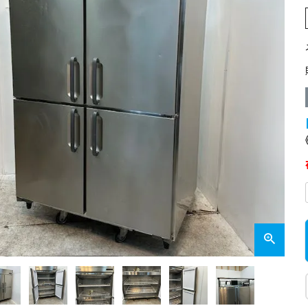
業務用オーブン
チップ・フレークアイス
フライヤー
ビッグアイス・その他
スープレンジ
その他熱機器
その他調理機器
板金物・シンク・調理台