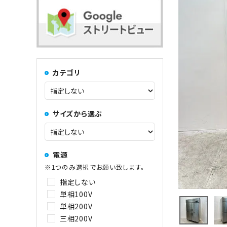
コンロ・レンジ
100kg以上
中華レンジ
カテゴリ
コーヒーマシン関連
サイズから選ぶ
その他
電源
※1つのみ選択でお願い致します。
指定しない
単相100V
単相200V
三相200V