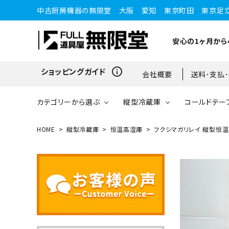
中古厨房機器の無限堂 大阪 愛知 東京町田 東京足
安心の1ヶ月から
info_outline
ショッピングガイド
会社概要
送料･支払
カテゴリーから選ぶ
縦型冷蔵庫
コールドテー
HOME
縦型冷蔵庫
恒温高湿庫
フクシマガリレイ 縦型恒温高湿
縦型冷蔵庫
縦型冷蔵庫
台下冷蔵庫
20kg～25kg
小型ショーケース
ガスコンロ
愛知店
ブラストチラー・ショックフ
ワインセラー・ワインクーラ
ショーケース
ドロワータイプ・他
65kg
リーザー
ー