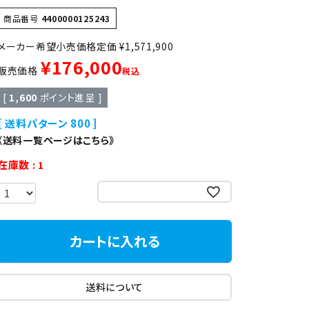
異形
ゆで麺機
商品番号
4400000125243
定価
¥
1,571,900
製菓・製パン機器
¥
176,000
販売価格
税込
[
1,600
ポイント進呈 ]
店舗用家具
送料パターン
800
《送料一覧ページはこちら》
在庫数
1
お気に入りに登録する
カートに入れる
送料について