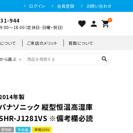
ログイン
会員登録
お問い合わせ
031-944
0
favorite
person
shopping_cart
:00～18:00（定休日-日曜・祝日）
クについて
ご来店のメリット
買取について
search
から選ぶ
洗浄機器
恒温高湿庫
恒温高湿庫
55kg
冷凍ショーケース
IH・電磁調理器・電気コンロ
東京足立店
2014年製
パナソニック 縦型恒温高湿庫
冷凍ストッカー
95kg
SHR-J1281VS ※備考欄必読
愛知店
中古品
単相100V