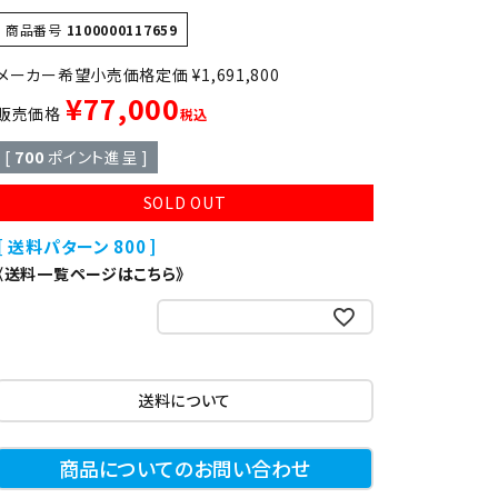
異形
ゆで麺機
商品番号
1100000117659
定価
¥
1,691,800
製菓・製パン機器
¥
77,000
販売価格
税込
[
700
ポイント進呈 ]
店舗用家具
SOLD OUT
送料パターン
800
《送料一覧ページはこちら》
お気に入りに登録する
送料について
商品についてのお問い合わせ