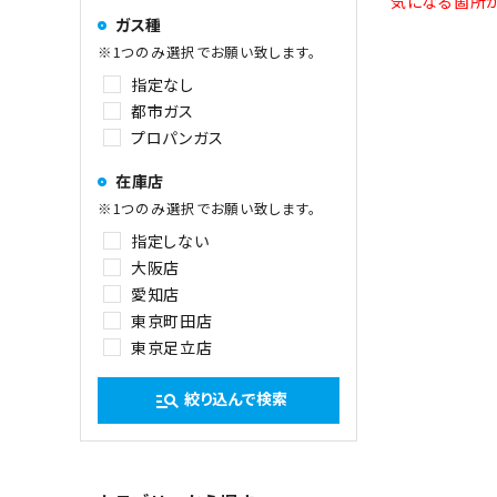
気になる箇所が
ガス種
※1つのみ選択でお願い致します。
指定なし
都市ガス
プロパンガス
在庫店
※1つのみ選択でお願い致します。
指定しない
大阪店
愛知店
東京町田店
東京足立店
絞り込んで検索
manage_search