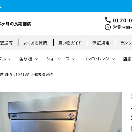
立
0120-
call
4ヶ月の長期補償
schedule
営業時間-9
･配送等
よくある質問
買い物ガイド
保証規定
ラン
ブル
製氷機
ショーケース
コンロ・レンジ
店舗
SHR-J1281VS ※備考欄必読
コールドテーブル
縦型冷凍庫
台下冷凍庫
35kg
リーチインタイプ
ガステーブル
大阪店
製氷機
縦型冷凍冷蔵庫
台下冷凍冷蔵庫
45kg
オープンショーケース
ガスレンジ
東京町田店
対面ショーケース
75kg
ホットショーケース
ネタケース
85kg