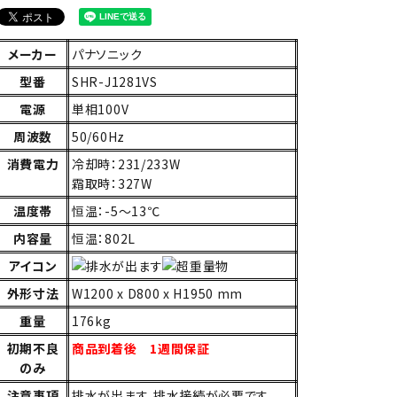
メーカー
パナソニック
型番
SHR-J1281VS
電源
単相100V
周波数
50/60Hz
消費電力
冷却時：231/233W
霜取時：327W
温度帯
恒温：-5～13℃
内容量
恒温：802L
アイコン
外形寸法
W1200 x D800 x H1950 mm
重量
176kg
初期不良
商品到着後 1週間保証
のみ
注意事項
排水が出ます。排水接続が必要です。