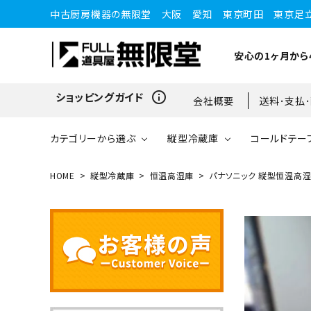
中古厨房機器の無限堂 大阪 愛知 東京町田 東京足
安心の1ヶ月から
info_outline
ショッピングガイド
会社概要
送料･支払
カテゴリーから選ぶ
縦型冷蔵庫
コールドテー
HOME
縦型冷蔵庫
恒温高湿庫
パナソニック 縦型恒温高湿庫 
縦型冷蔵庫
縦型冷蔵庫
台下冷蔵庫
20kg～25kg
小型ショーケース
ガスコンロ
愛知店
ブラストチラー・ショックフ
ワインセラー・ワインクーラ
ショーケース
ドロワータイプ・他
65kg
リーザー
ー