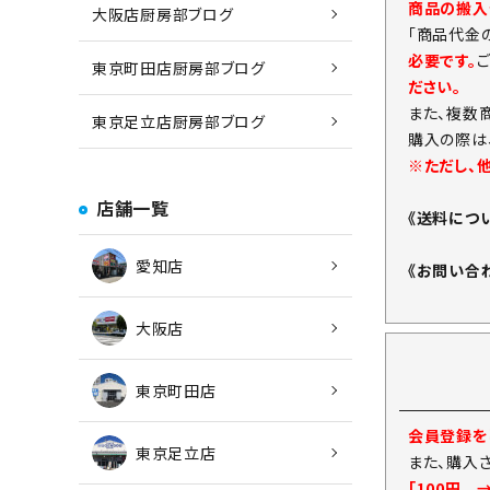
商品の搬入
大阪店厨房部ブログ
「商品代金
必要です。
東京町田店厨房部ブログ
ださい。
また、複数
東京足立店厨房部ブログ
購入の際は
※ただし、
店舗一覧
《送料につ
愛知店
《お問い合
大阪店
東京町田店
会員登録をし
東京足立店
また、購入
「100円 