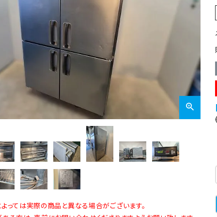
業務用オーブン
チップ・フレークアイス
フライヤー
ビッグアイス・その他
スープレンジ
その他熱機器
その他調理機器
板金物・シンク・調理台
よっては実際の商品と異なる場合がございます。