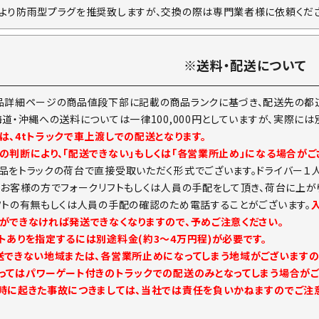
より防雨型プラグを推奨致しますが、交換の際は専門業者様に依頼くださ
※送料・配送について
品詳細ページの商品値段下部に記載の商品ランクに基づき、配送先の都道
海道・沖縄への送料については一律100,000円としていますが、実際に
は、4tトラックで車上渡しでの配送となります。
の判断により、「配送できない」もしくは「各営業所止め」になる場合がご
品をトラックの荷台で直接受取いただく形式でございます。ドライバー１
。お客様の方でフォークリフトもしくは人員の手配をして頂き、荷台に上が
フトの有無もしくは人員の手配の確認のため電話することがございます。
ができなければ発送できなくなりますので、予めご注意ください。
トありを指定するには別途料金(約3～4万円程)が必要です。
送できない地域または、各営業所止めになってしまう地域がございますの
ってはパワーゲート付きのトラックでの配送のみとなってしまう場合がご
時に起きた事故につきましては、当社では責任を負いかねますのでご注意