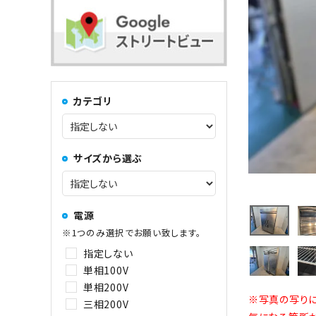
コンロ・レンジ
100kg以上
中華レンジ
カテゴリ
コーヒーマシン関連
サイズから選ぶ
その他
電源
※1つのみ選択でお願い致します。
指定しない
単相100V
単相200V
※写真の写りに
三相200V