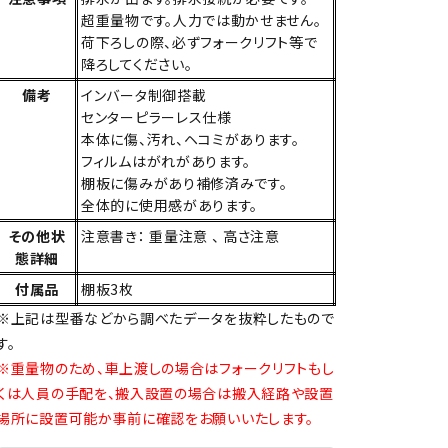
超重量物です。人力では動かせません。
荷下ろしの際、必ずフォークリフト等で
降ろしてください。
備考
インバータ制御搭載
センターピラーレス仕様
本体に傷、汚れ、ヘコミがあります。
フィルムはがれがあります。
棚板に傷みがあり補修済みです。
全体的に使用感があります。
その他状
注意書き： 重量注意 、 高さ注意
態詳細
付属品
棚板3枚
※上記は型番などから調べたデータを抜粋したもので
す。
※重量物のため、車上渡しの場合はフォークリフトもし
くは人員の手配を、搬入設置の場合は搬入経路や設置
場所に設置可能か事前に確認をお願いいたします。