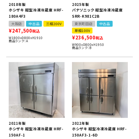
2018年製
2025年製
ホシザキ 縦型冷凍冷蔵庫 HRF-
パナソニック 縦型冷凍冷蔵庫
180A4F3
SRR-K981C2B
大阪店
中古品
三相200V
東京町田店
中古品
¥
247,500
単相100V
税込
¥
236,500
税込
W1800xD800xH1910
商品ランク：A
W900xD800xH1950
商品ランク：B
2021年製
2022年製
ホシザキ 縦型冷凍冷蔵庫 HRF-
ホシザキ 縦型冷凍冷蔵庫 HRF-
150AF-1
150AF3-1-6D