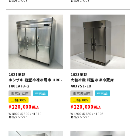
商品ランク：B
商品ランク：B
2021年製
2023年製
ホシザキ 縦型冷凍冷蔵庫 HRF-
大和冷機 縦型冷凍冷蔵庫
180LAF3-2
403YS1-EX
東京足立店
中古品
東京町田店
中古品
三相200V
三相200V
¥
220,000
¥
220,000
税込
税込
W1800xD800xH1910
W1200xD650xH1905
商品ランク：B
商品ランク：B