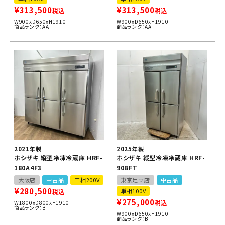
¥
313,500
¥
313,500
税込
税込
W900xD650xH1910
W900xD650xH1910
商品ランク：AA
商品ランク：AA
2021年製
2025年製
ホシザキ 縦型冷凍冷蔵庫 HRF-
ホシザキ 縦型冷凍冷蔵庫 HRF-
180A4F3
90BFT
大阪店
中古品
三相200V
東京足立店
中古品
¥
280,500
単相100V
税込
¥
275,000
税込
W1800xD800xH1910
商品ランク：B
W900xD650xH1910
商品ランク：B