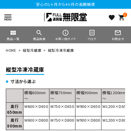
安心の1ヶ月から4ヶ月の長期補償
0
favorite
shopping_cart
view_module
search
info_outline
mail_outline
商品一覧
商品検索
お買い物ガイド
ブログ
お問合せ
HOME
縦型冷蔵庫
縦型冷凍冷蔵庫
縦型冷凍冷蔵庫
寸法から選ぶ
横幅600mm
横幅750mm
横幅900mm
横幅1200mm
～
～
～
～
奥行
W600×D650
W750×D650
W900×D650
W1200×D650
650mm
奥行
W600×D800
W750×D800
W900×D800
W1200×D800
800mm