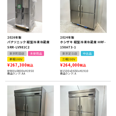
2026年製
2024年製
パナソニック 縦型冷凍冷蔵庫
ホシザキ 縦型冷凍冷蔵庫 HRF-
SRR-LV981C2
150AT3-1
東京町田店
未使用品
東京足立店
中古品
単相100V
三相200V
¥
267,300
¥
264,000
税込
税込
W900xD800xH1950
W1500xD650xH1910
商品ランク：AA
商品ランク：A