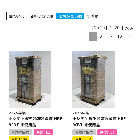
並び替え
価格が安い順
価格が高い順
新着順
225
件中
1
-
20
件表示
1
2
…
12
2025年製
2025年製
ホシザキ 縦型冷凍冷蔵庫 HRF-
ホシザキ 縦型冷凍冷蔵庫 HRF-
90BT 未使用品
90BT 未使用品
東京町田店
未使用品
東京町田店
未使用品
単相100V
単相100V