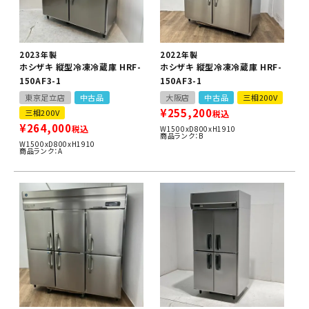
2023年製
2022年製
ホシザキ 縦型冷凍冷蔵庫 HRF-
ホシザキ 縦型冷凍冷蔵庫 HRF-
150AF3-1
150AF3-1
東京足立店
中古品
大阪店
中古品
三相200V
¥
255,200
三相200V
税込
¥
264,000
税込
W1500xD800xH1910
商品ランク：B
W1500xD800xH1910
商品ランク：A