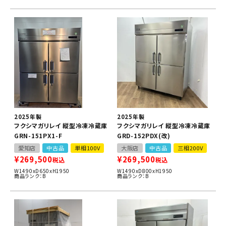
2025年製
2025年製
フクシマガリレイ 縦型冷凍冷蔵庫
フクシマガリレイ 縦型冷凍冷蔵庫
GRN-151PX1-F
GRD-152PDX(改)
愛知店
中古品
単相100V
大阪店
中古品
三相200V
¥
269,500
¥
269,500
税込
税込
W1490xD650xH1950
W1490xD800xH1950
商品ランク：B
商品ランク：B