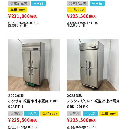
東京足立店
中古品
東京足立店
中古品
単相100V
三相200V
¥
231,000
¥
225,500
税込
税込
W1500xD800xH1910
W1500xD800xH1910
商品ランク：B
商品ランク：B
2022年製
2025年製
ホシザキ 縦型冷凍冷蔵庫 HRF-
フクシマガリレイ 縦型冷凍冷蔵庫
90AFT-1
GRD-091PX
大阪店
中古品
単相100V
大阪店
中古品
単相100V
¥
225,500
¥
225,500
税込
税込
W900xD650xH1910
W900xD800xH1950