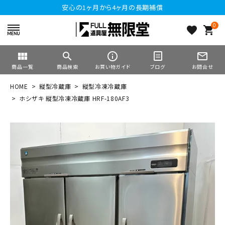
安心の1ヶ月から4ヶ月の長期補償
0
favorite
shopping_cart
view_module
search
info_outline
mail_outline
商品一覧
商品検索
お買い物ガイド
ブログ
お問合せ
HOME
縦型冷蔵庫
縦型冷凍冷蔵庫
ホシザキ 縦型冷凍冷蔵庫 HRF-180AF3